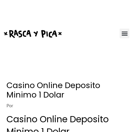
Ir
Post
al
navigation
contenido
Casino Online Deposito
Minimo 1 Dolar
Por
Casino Online Deposito
Minimo 1 Dolar