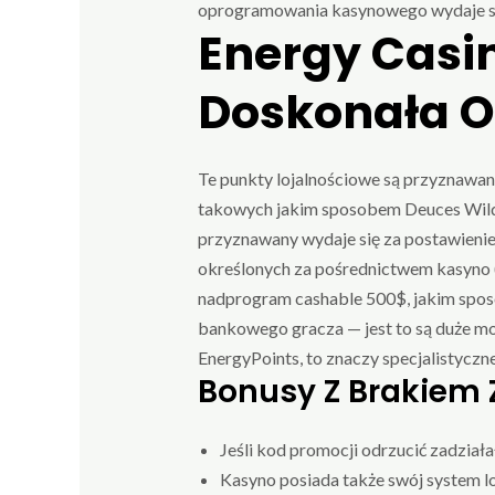
oprogramowania kasynowego wydaje się
Energy Casin
Doskonała O
Te punkty lojalnościowe są przyznawan
takowych jakim sposobem Deuces Wild, 
przyznawany wydaje się za postawieni
określonych za pośrednictwem kasyno (z
nadprogram cashable 500$, jakim sposo
bankowego gracza — jest to są duże moż
EnergyPoints, to znaczy specjalistyczn
Bonusy Z Brakiem 
Jeśli kod promocji odrzucić zadziała
Kasyno posiada także swój system 