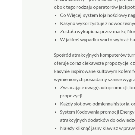
obok tego rodzaju operatorów jackpoty
Co Więcej, system lojalnościowy na
Kasyno wykorzystuje z nowoczesnych
Została wykupiona przez markę Novom
W jakimś wypadku warto wybrać baka
Spośród atrakcyjnych komputerów turn
oferuje coraz ciekawsze propozycje, c
kasynie inspirowane kultowym kołem for
wymienionych posiadamy szanse wygra
Zwracające uwagę autopromocji, bo
propozycji.
Każdy slot owo odmienna historia, od
System Kodowania promocji Energy 
atrakcyjnych dodatków do odwiedze
Należy kliknąć jasny klawisz w praw