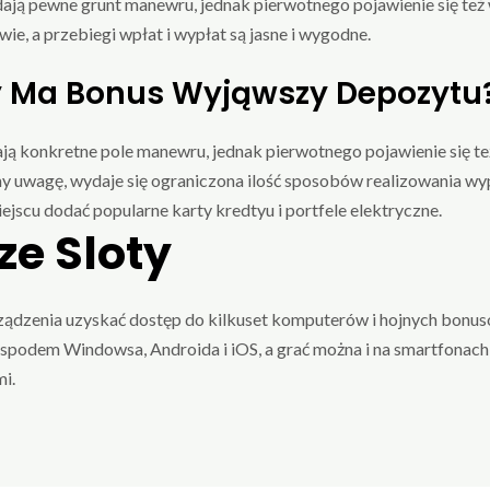
 dają pewne grunt manewru, jednak pierwotnego pojawienie się też
e, a przebiegi wpłat i wypłat są jasne i wygodne.
y Ma Bonus Wyjąwszy Depozytu
ają konkretne pole manewru, jednak pierwotnego pojawienie się t
y uwagę, wydaje się ograniczona ilość sposobów realizowania wy
jscu dodać popularne karty kredtyu i portfele elektryczne.
ze Sloty
dzenia uzyskać dostęp do kilkuset komputerów i hojnych bonusó
podem Windowsa, Androida i iOS, a grać można i na smartfonach, 
i.