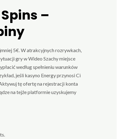
 Spins –
piny
jmniej 5€. W atrakcyjnych rozrywkach,
ytuacji gry w Wideo Szachy miejsce
wypłacić według spełnieniu warunków
kład, jeśli kasyno Energy przynosi Ci
tywuj tę ofertę na rejestracji konta
ądze na tejże platformie uzyskujemy
ts.