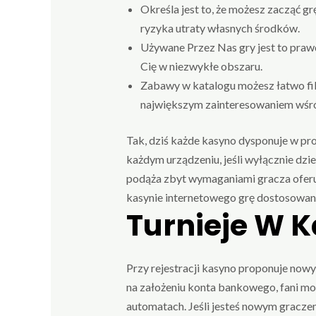
Określa jest to, że możesz zacząć 
ryzyka utraty własnych środków.
Używane Przez Nas gry jest to praw
Cię w niezwykłe obszaru.
Zabawy w katalogu możesz łatwo fil
największym zainteresowaniem wśr
Tak, dziś każde kasyno dysponuje w pr
każdym urządzeniu, jeśli wyłącznie dz
podąża zbyt wymaganiami gracza oferują
kasynie internetowego grę dostosowan
Turnieje W K
Przy rejestracji kasyno proponuje now
na założeniu konta bankowego, fani mo
automatach. Jeśli jesteś nowym graczem