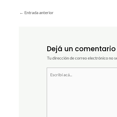
←
Entrada anterior
Dejá un comentario
Tu dirección de correo electrónico no s
Escribí
acá...