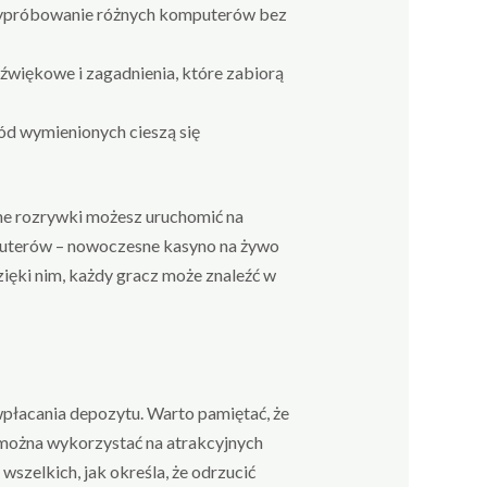
a wypróbowanie różnych komputerów bez
źwiękowe i zagadnienia, które zabiorą
ód wymienionych cieszą się
one rozrywki możesz uruchomić na
mputerów – nowoczesne kasyno na żywo
zięki nim, każdy gracz może znaleźć w
płacania depozytu. Warto pamiętać, że
 można wykorzystać na atrakcyjnych
szelkich, jak określa, że odrzucić