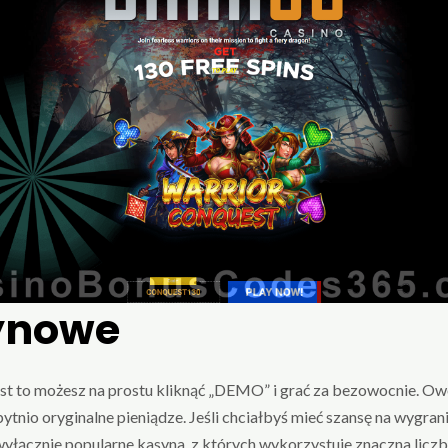
ynowe
 jest to możesz na prostu kliknąć „DEMO” i grać za bezowocnie. 
bytnio oryginalne pieniądze. Jeśli chciałbyś mieć szansę na wygran
yłącznie popularne kasyna, z których wykorzystuje znaczna licz