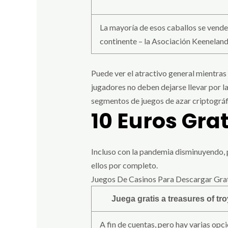
La mayoría de esos caballos se vende
continente – la Asociación Keeneland,
Puede ver el atractivo general mientras 
jugadores no deben dejarse llevar por l
segmentos de juegos de azar criptográf
10 Euros Grat
Incluso con la pandemia disminuyendo, pe
ellos por completo.
Juegos De Casinos Para Descargar Gra
Juega gratis a treasures of t
A fin de cuentas, pero hay varias opci