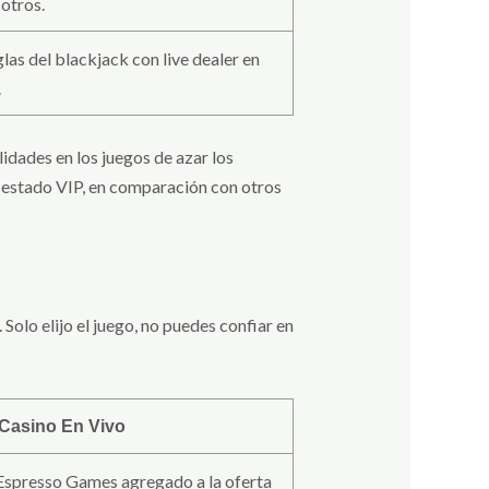
otros.
las del blackjack con live dealer en
.
lidades en los juegos de azar los
n estado VIP, en comparación con otros
Solo elijo el juego, no puedes confiar en
 Casino En Vivo
Espresso Games agregado a la oferta