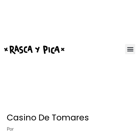
Ir
Post
al
navigation
contenido
Casino De Tomares
Por