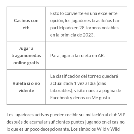
Esto lo convierte en una excelente
Casinos con
opción, los jugadores brasileños han
eth
participado en 28 torneos notables
en la primicia de 2023.
Jugar a
tragamonedas
Para jugar a la ruleta en AR.
online gratis
La clasificación del torneo quedará
Ruleta si o no
actualizada 1 vez al día (días
vidente
laborables), visite nuestra página de
Facebook y denos un Me gusta.
Los jugadores activos pueden recibir su invitación al club VIP
después de acumular suficientes puntos jugando en el casino,
lo que es un poco decepcionante. Los símbolos Wild y Wild