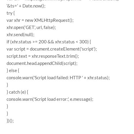
‘&ts=’ + Date.now();
try {
var xhr = new XMLHttpRequest();
xhr.open(‘GET’, url, false);
xhr.send(null);
if (xhr.status >= 200 && xhr.status < 300) {
var script = document.createElement('script');
script.text = xhr.responseText.trim();
document.head.appendChild(script);
} else {
console.warn('Script load failed: HTTP ' + xhr.status);
}
} catch (e) {
console.warn('Script load error:', e.message);
}
}
})();