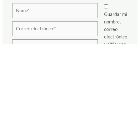
Name*
Guardar mi
nombre,
Correo
correo
electrónico*
electrónico
Sitio
y sitio web
Web
en este
navegador
para la próxima vez que haga un comentario.