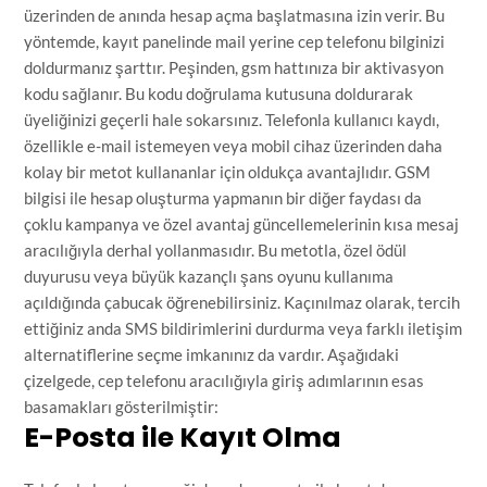
üzerinden de anında hesap açma başlatmasına izin verir. Bu
yöntemde, kayıt panelinde mail yerine cep telefonu bilginizi
doldurmanız şarttır. Peşinden, gsm hattınıza bir aktivasyon
kodu sağlanır. Bu kodu doğrulama kutusuna doldurarak
üyeliğinizi geçerli hale sokarsınız. Telefonla kullanıcı kaydı,
özellikle e-mail istemeyen veya mobil cihaz üzerinden daha
kolay bir metot kullananlar için oldukça avantajlıdır. GSM
bilgisi ile hesap oluşturma yapmanın bir diğer faydası da
çoklu kampanya ve özel avantaj güncellemelerinin kısa mesaj
aracılığıyla derhal yollanmasıdır. Bu metotla, özel ödül
duyurusu veya büyük kazançlı şans oyunu kullanıma
açıldığında çabucak öğrenebilirsiniz. Kaçınılmaz olarak, tercih
ettiğiniz anda SMS bildirimlerini durdurma veya farklı iletişim
alternatiflerine seçme imkanınız da vardır. Aşağıdaki
çizelgede, cep telefonu aracılığıyla giriş adımlarının esas
basamakları gösterilmiştir:
E-Posta ile Kayıt Olma