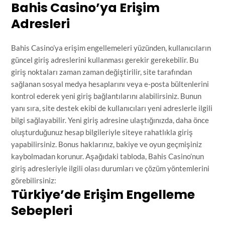
Bahis Casino’ya Erişim
Adresleri
Bahis Casino’ya erişim engellemeleri yüzünden, kullanıcıların
güncel giriş adreslerini kullanması gerekir gerekebilir. Bu
giriş noktaları zaman zaman değiştirilir, site tarafından
sağlanan sosyal medya hesaplarını veya e-posta bültenlerini
kontrol ederek yeni giriş bağlantılarını alabilirsiniz. Bunun
yanı sıra, site destek ekibi de kullanıcıları yeni adreslerle ilgili
bilgi sağlayabilir. Yeni giriş adresine ulaştığınızda, daha önce
oluşturduğunuz hesap bilgileriyle siteye rahatlıkla giriş
yapabilirsiniz. Bonus haklarınız, bakiye ve oyun geçmişiniz
kaybolmadan korunur. Aşağıdaki tabloda, Bahis Casino’nun
giriş adresleriyle ilgili olası durumları ve çözüm yöntemlerini
görebilirsiniz:
Türkiye’de Erişim Engelleme
Sebepleri