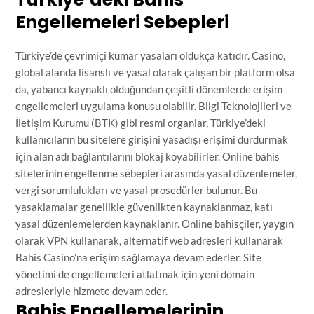
Engellemeleri Sebepleri
Türkiye’de çevrimiçi kumar yasaları oldukça katıdır. Casino,
global alanda lisanslı ve yasal olarak çalışan bir platform olsa
da, yabancı kaynaklı olduğundan çeşitli dönemlerde erişim
engellemeleri uygulama konusu olabilir. Bilgi Teknolojileri ve
İletişim Kurumu (BTK) gibi resmi organlar, Türkiye’deki
kullanıcıların bu sitelere girişini yasadışı erişimi durdurmak
için alan adı bağlantılarını blokaj koyabilirler. Online bahis
sitelerinin engellenme sebepleri arasında yasal düzenlemeler,
vergi sorumlulukları ve yasal prosedürler bulunur. Bu
yasaklamalar genellikle güvenlikten kaynaklanmaz, katı
yasal düzenlemelerden kaynaklanır. Online bahisçiler, yaygın
olarak VPN kullanarak, alternatif web adresleri kullanarak
Bahis Casino’na erişim sağlamaya devam ederler. Site
yönetimi de engellemeleri atlatmak için yeni domain
adresleriyle hizmete devam eder.
Bahis Engellemelerinin