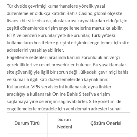
Türkiye’de çevrimiçi kumarhanelere yönelik yasal
düzenlemeler oldukça katıdır. Bahis Casino, global ölçekte
lisanslı bir site olsa da, uluslararası kaynaklardan olduğu için
çeşitli dönemlerde erişim engellemelerine maruz kalabilir.
BTK ve benzeri kurumlar yetkili kurumlar, Türkiye’deki
kullanıcıların bu sitelere girişini erişimini engellemek için site
adreslerini yasaklayabilirler.
Engelleme nedenleri arasında kanuni zorunluluklar, vergi
gereklilikleri ve resmi prosedürler bulunur. Bu yasaklamalar
site güvenliğiyle ilgili bir sorun değil, ülkedeki çevrimiçi bahis
ve kumarla ilgili katı düzenlemelerden kaynaklanır.
Kullanıcılar, VPN servislerini kullanarak, ayna linkler
aracılığıyla kullanarak Online Bahis Sitesi’ya erişim
sağlamaya yine de erişim sağlayabilirler. Site yönetimi de
engellemelerle mücadele için yeni domain adresleri sunar.
Sorun
Durum Türü
Çözüm Önerisi
Nedeni