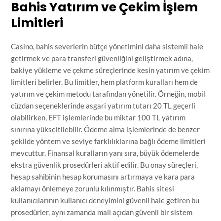
Bahis Yatırım ve Çekim İşlem
Limitleri
Casino, bahis severlerin bütçe yönetimini daha sistemli hale
getirmek ve para transferi güvenliğini geliştirmek adına,
bakiye yükleme ve çekme süreçlerinde kesin yatırım ve çekim
limitleri belirler. Bu limitler, hem platform kuralları hem de
yatırım ve çekim metodu tarafından yönetilir. Örneğin, mobil
cüzdan seçeneklerinde asgari yatırım tutarı 20 TL geçerli
olabilirken, EFT işlemlerinde bu miktar 100 TL yatırım
sınırına yükseltilebilir. Ödeme alma işlemlerinde de benzer
şekilde yöntem ve seviye farklılıklarına bağlı ödeme limitleri
mevcuttur. Finansal kuralların yanı sıra, büyük ödemelerde
ekstra güvenlik prosedürleri aktif edilir. Bu onay süreçleri,
hesap sahibinin hesap korumasını artırmaya ve kara para
aklamayı önlemeye zorunlu kılınmıştır. Bahis sitesi
kullanıcılarının kullanıcı deneyimini güvenli hale getiren bu
prosedürler, aynı zamanda mali açıdan güvenli bir sistem