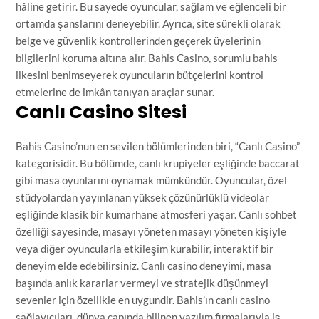
hâline getirir. Bu sayede oyuncular, sağlam ve eğlenceli bir
ortamda şanslarını deneyebilir. Ayrıca, site sürekli olarak
belge ve güvenlik kontrollerinden geçerek üyelerinin
bilgilerini koruma altına alır. Bahis Casino, sorumlu bahis
ilkesini benimseyerek oyuncuların bütçelerini kontrol
etmelerine de imkân tanıyan araçlar sunar.
Canlı Casino Sitesi
Bahis Casino’nun en sevilen bölümlerinden biri, “Canlı Casino”
kategorisidir. Bu bölümde, canlı krupiyeler eşliğinde baccarat
gibi masa oyunlarını oynamak mümkündür. Oyuncular, özel
stüdyolardan yayınlanan yüksek çözünürlüklü videolar
eşliğinde klasik bir kumarhane atmosferi yaşar. Canlı sohbet
özelliği sayesinde, masayı yöneten masayı yöneten kişiyle
veya diğer oyuncularla etkileşim kurabilir, interaktif bir
deneyim elde edebilirsiniz. Canlı casino deneyimi, masa
başında anlık kararlar vermeyi ve stratejik düşünmeyi
sevenler için özellikle en uygundir. Bahis’ın canlı casino
sağlayıcıları, dünya çapında bilinen yazılım firmalarıyla iş