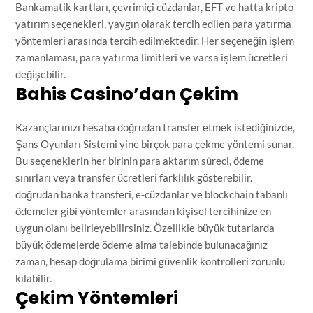
Bankamatik kartları, çevrimiçi cüzdanlar, EFT ve hatta kripto
yatırım seçenekleri, yaygın olarak tercih edilen para yatırma
yöntemleri arasında tercih edilmektedir. Her seçeneğin işlem
zamanlaması, para yatırma limitleri ve varsa işlem ücretleri
değişebilir.
Bahis Casino’dan Çekim
Kazançlarınızı hesaba doğrudan transfer etmek istediğinizde,
Şans Oyunları Sistemi yine birçok para çekme yöntemi sunar.
Bu seçeneklerin her birinin para aktarım süreci, ödeme
sınırları veya transfer ücretleri farklılık gösterebilir.
doğrudan banka transferi, e-cüzdanlar ve blockchain tabanlı
ödemeler gibi yöntemler arasından kişisel tercihinize en
uygun olanı belirleyebilirsiniz. Özellikle büyük tutarlarda
büyük ödemelerde ödeme alma talebinde bulunacağınız
zaman, hesap doğrulama birimi güvenlik kontrolleri zorunlu
kılabilir.
Çekim Yöntemleri