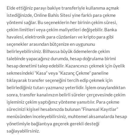
Elde ettiğiniz parayı bakiye transferiyle kullanıma açmak
istediğinizde, Online Bahis Sitesi yine farklı para çekme
yöntemi sağlar. Bu seçeneklerin her birinin çekim süresi,
çekim limitleri veya çekim maliyetleri değişebilir. Banka
havalesi, elektronik para cüzdanları ve kripto para gibi
seçenekler arasından bütçenize en uygununu
belirleyebilirsiniz. Bilhassa büyük ödemelerde çekim
talebinde yapacağınız durumda, hesap doğrulama birimi
hesap denetimi talep edebilir. Kazancınızı çekmek için üyelik
sekmesindeki “Kasa” veya “Kazanç Çekme” paneline
tıklayarak transfer seçeneğini tercih edip çekmek için
belirlediğiniz tutarı yazmanız yeterlidir. İşlem onaylandıktan
sonra, transfer kanalınızın belirli süreler çerçevesinde çekim
işleminiz çekim yaptığınız yönteme yansıtılır. Para çekme
sürecinizi kişisel hesabınızda bulunan “Finansal Kayıtlar”
menüsünden inceleyebilirsiniz, muhtemel aksamalarda hesap
yönetimiyle bağlantıya geçerek gerekli desteği
sağlayabilirsiniz.