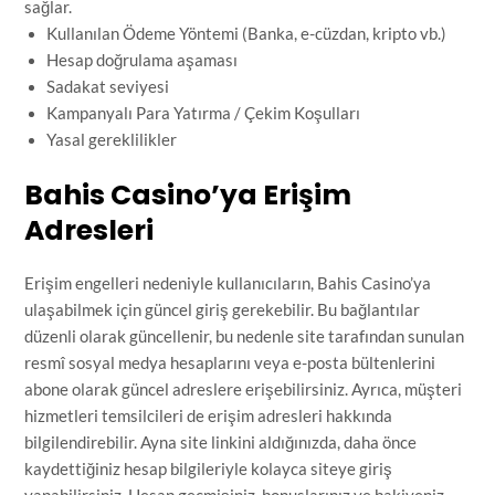
sağlar.
Kullanılan Ödeme Yöntemi (Banka, e-cüzdan, kripto vb.)
Hesap doğrulama aşaması
Sadakat seviyesi
Kampanyalı Para Yatırma / Çekim Koşulları
Yasal gereklilikler
Bahis Casino’ya Erişim
Adresleri
Erişim engelleri nedeniyle kullanıcıların, Bahis Casino’ya
ulaşabilmek için güncel giriş gerekebilir. Bu bağlantılar
düzenli olarak güncellenir, bu nedenle site tarafından sunulan
resmî sosyal medya hesaplarını veya e-posta bültenlerini
abone olarak güncel adreslere erişebilirsiniz. Ayrıca, müşteri
hizmetleri temsilcileri de erişim adresleri hakkında
bilgilendirebilir. Ayna site linkini aldığınızda, daha önce
kaydettiğiniz hesap bilgileriyle kolayca siteye giriş