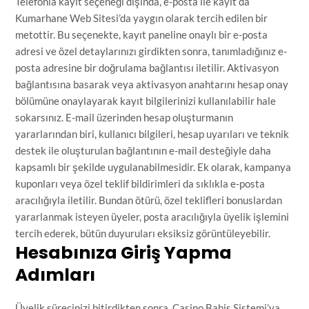
Telefonla kayıt seçeneği dışında, e-posta ile kayıt da
Kumarhane Web Sitesi’da yaygın olarak tercih edilen bir
metottir. Bu seçenekte, kayıt paneline onaylı bir e-posta
adresi ve özel detaylarınızı girdikten sonra, tanımladığınız e-
posta adresine bir doğrulama bağlantısı iletilir. Aktivasyon
bağlantısına basarak veya aktivasyon anahtarını hesap onay
bölümüne onaylayarak kayıt bilgilerinizi kullanılabilir hale
sokarsınız. E-mail üzerinden hesap oluşturmanın
yararlarından biri, kullanıcı bilgileri, hesap uyarıları ve teknik
destek ile oluşturulan bağlantının e-mail desteğiyle daha
kapsamlı bir şekilde uygulanabilmesidir. Ek olarak, kampanya
kuponları veya özel teklif bildirimleri da sıklıkla e-posta
aracılığıyla iletilir. Bundan ötürü, özel teklifleri bonuslardan
yararlanmak isteyen üyeler, posta aracılığıyla üyelik işlemini
tercih ederek, bütün duyuruları eksiksiz görüntüleyebilir.
Hesabınıza Giriş Yapma
Adımları
Üyelik sürecinizi bitirdikten sonra, Casino Bahis Sistemi’ya