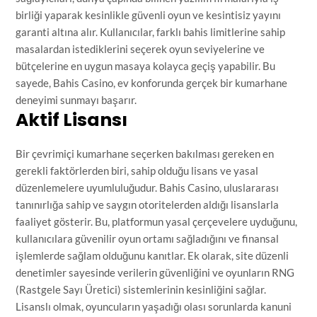
birliği yaparak kesinlikle güvenli oyun ve kesintisiz yayını
garanti altına alır. Kullanıcılar, farklı bahis limitlerine sahip
masalardan istediklerini seçerek oyun seviyelerine ve
bütçelerine en uygun masaya kolayca geçiş yapabilir. Bu
sayede, Bahis Casino, ev konforunda gerçek bir kumarhane
deneyimi sunmayı başarır.
Aktif Lisansı
Bir çevrimiçi kumarhane seçerken bakılması gereken en
gerekli faktörlerden biri, sahip olduğu lisans ve yasal
düzenlemelere uyumluluğudur. Bahis Casino, uluslararası
tanınırlığa sahip ve saygın otoritelerden aldığı lisanslarla
faaliyet gösterir. Bu, platformun yasal çerçevelere uyduğunu,
kullanıcılara güvenilir oyun ortamı sağladığını ve finansal
işlemlerde sağlam olduğunu kanıtlar. Ek olarak, site düzenli
denetimler sayesinde verilerin güvenliğini ve oyunların RNG
(Rastgele Sayı Üretici) sistemlerinin kesinliğini sağlar.
Lisanslı olmak, oyuncuların yaşadığı olası sorunlarda kanuni