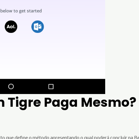
m Tigre Paga Mesmo?
isto que define o método apresentando o qual poderá concluir na B