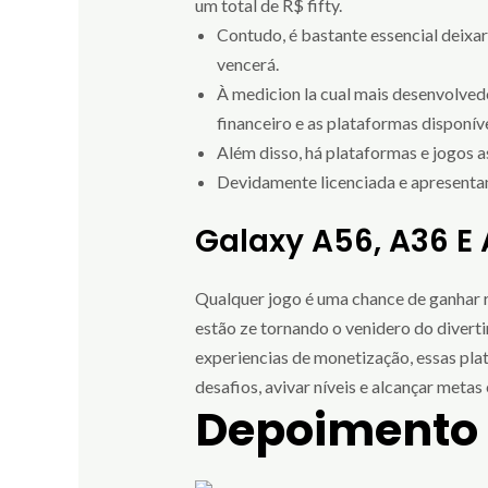
um total de R$ fifty.
Contudo, é bastante essencial deixa
vencerá.
À medicion la cual mais desenvolved
financeiro e as plataformas disponí
Além disso, há plataformas e jogos a
Devidamente licenciada e apresentan
Galaxy A56, A36 E 
Qualquer jogo é uma chance de ganhar r
estão ze tornando o venidero do diverti
experiencias de monetização, essas pla
desafios, avivar níveis e alcançar meta
Depoimento D