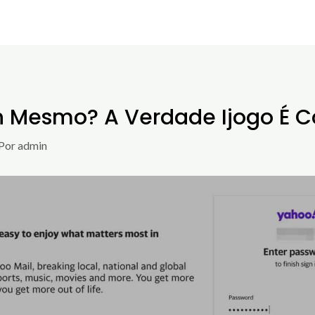
ón Mesmo? A Verdade Ijogo É C
 Por
admin