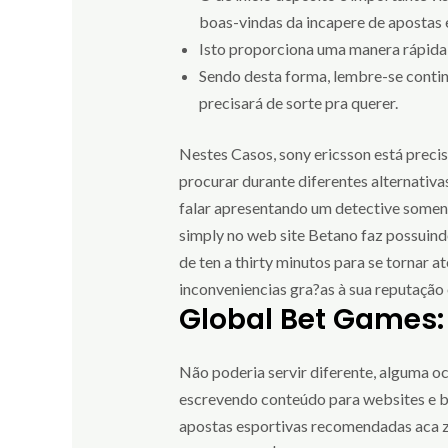
boas-vindas da incapere de apostas 
Isto proporciona uma manera rápida e
Sendo desta forma, lembre-se contin
precisará de sorte pra querer.
Nestes Casos, sony ericsson está preci
procurar durante diferentes alternativas
falar apresentando um detective soment
simply no web site Betano faz possuind
de ten a thirty minutos para se tornar
inconveniencias gra?as à sua reputação 
Global Bet Games:
Não poderia servir diferente, alguma o
escrevendo conteúdo para websites e b
apostas esportivas recomendadas aca zer