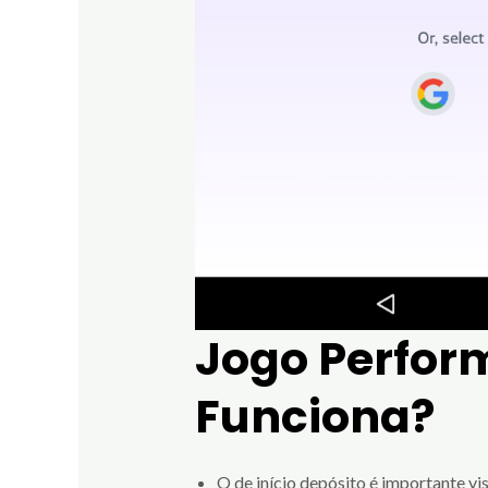
Jogo Perfor
Funciona?
O de início depósito é importante v