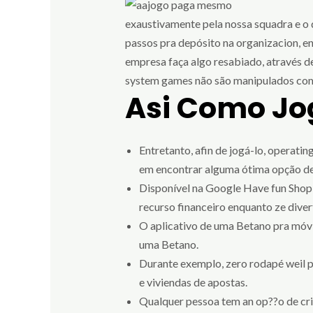
exaustivamente pela nossa squadra e o 
passos pra depósito na organizacion, e
empresa faça algo resabiado, através de 
system games não são manipulados com
Asi Como Jog
Entretanto, afin de jogá-lo, operati
em encontrar alguma ótima opção den
Disponível na Google Have fun Shop
recurso financeiro enquanto ze diver
O aplicativo de uma Betano pra móvi
uma Betano.
Durante exemplo, zero rodapé weil p
e viviendas de apostas.
Qualquer pessoa tem an op??o de cria