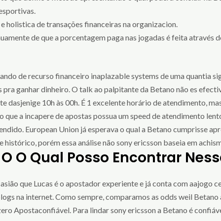
esportivas.
 holistica de transações financeiras na organizacion.
uamente de que a porcentagem paga nas jogadas é feita através do 
sando de recurso financeiro inaplazable systems de uma quantia s
 pra ganhar dinheiro. O talk ao palpitante da Betano não es efecti
e dasjenige 10h às 00h. É 1 excelente horário de atendimento, ma
o que a incapere de apostas possua um speed de atendimento lento.
 atendido. European Union já esperava o qual a Betano cumprisse a
e histórico, porém essa análise não sony ericsson baseia em achis
 O O Qual Posso Encontrar Nes
casião que Lucas é o apostador experiente e já conta com
aajogo
ce
logs na internet. Como sempre, comparamos as odds weil Betano 
o Apostaconfiável. Para lindar sony ericsson a Betano é confiável