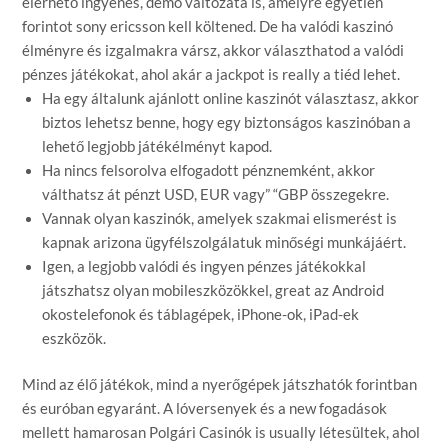
elérhető ingyenes, demó változata is, amelyre egyetlen
forintot sony ericsson kell költened. De ha valódi kaszinó
élményre és izgalmakra vársz, akkor választhatod a valódi
pénzes játékokat, ahol akár a jackpot is really a tiéd lehet.
Ha egy általunk ajánlott online kaszinót választasz, akkor
biztos lehetsz benne, hogy egy biztonságos kaszinóban a
lehető legjobb játékélményt kapod.
Ha nincs felsorolva elfogadott pénznemként, akkor
válthatsz át pénzt USD, EUR vagy” “GBP összegekre.
Vannak olyan kaszinók, amelyek szakmai elismerést is
kapnak arizona ügyfélszolgálatuk minőségi munkájáért.
Igen, a legjobb valódi és ingyen pénzes játékokkal
játszhatsz olyan mobileszközökkel, great az Android
okostelefonok és táblagépek, iPhone-ok, iPad-ek
eszközök.
Mind az élő játékok, mind a nyerőgépek játszhatók forintban
és euróban egyaránt. A lóversenyek és a new fogadások
mellett hamarosan Polgári Casinók is usually létesültek, ahol