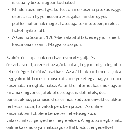
is usually biztonságban tudhatod.
Minden bizonnyal gyakorlott online kaszinó játékos vagy,
ezért aztán figyelmesen átvizsgálsz minden egyes
platformot annak megbízhatósága tekintetében, mielőtt
fiókot nyitnál ott.
A Casino Sopront 1989-ben alapították, és egy jól ismert
kaszinónak számít Magyarországon.
Szakértői csapatunk rendszeresen vizsgálja és
összehasonlítja ezeket az ajánlatokat, hogy mindig a legjobb
lehetőségek közül választhass. Az alábbiakban bemutatjuk a
leggyakoribb bónusz típusokat, amelyeket egy magyar online
kaszinóban megtalálhatsz. Az on the internet kaszinók ugyan
kínálnak ingyenes játéklehetőséget is definitely, de a
bónuszokhoz, promóciókhoz és más kedvezményekhez akkor
férhetsz hozzá, ha valódi pénzben játszol. Az online
kaszinókban többféle befizetési lehetőség közül
választhatsz, igényednek megfelelően. A legtöbb megbízható
online kaszinó olyan hatóságok által kiadott engedéllyel