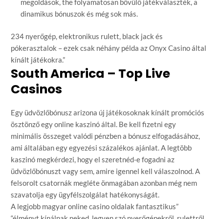
megoldások, the folyamatosan bővülő játékválaszték, a
dinamikus bónuszok és még sok más.
234 nyerőgép, elektronikus rulett, black jack és
pókerasztalok – ezek csak néhány példa az Onyx Casino által
kínált játékokra.”
South America – Top Live
Casinos
Egy üdvözlőbónusz arizona új játékosoknak kínált promóciós
ösztönző egy online kaszinó által. Be kell fizetni egy
minimális összeget valódi pénzben a bónusz elfogadásához,
ami általában egy egyezési százalékos ajánlat. A legtöbb
kaszinó megkérdezi, hogy el szeretnéd-e fogadni az
üdvözlőbónuszt vagy sem, amire igennel kell válaszolnod. A
felsorolt csatornák megléte önmagában azonban még nem
szavatolja egy ügyfélszolgálat hatékonyságát.
A legjobb magyar online casino oldalak fantasztikus”
“élményt kínálnak neked, legyen szó nyerőgépekről, rulettről,