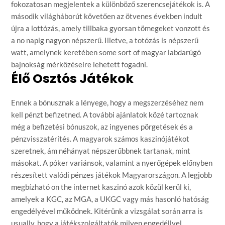
fokozatosan megjelentek a különböző szerencsejátékok is. A
második világháborút követően az ötvenes években indult
újra a lottózás, amely tillbaka gyorsan tömegeket vonzott és
a no napig nagyon népszerű. Illetve, a totózás is népszerű
watt, amelynek keretében some sort of magyar labdarúgó
bajnokság mérkőzéseire lehetett fogadni.
Élő Osztós Játékok
Ennek a bónusznak a lényege, hogy a megszerzéséhez nem
kell pénzt befizetned. A további ajánlatok közé tartoznak
még a befizetési bónuszok, az ingyenes pörgetések és a
pénzvisszatérítés. A magyarok számos kaszinójátékot
szeretnek, ám néhányat népszerűbbnek tartanak, mint
másokat. A póker variánsok, valamint a nyerőgépek előnyben
részesített valódi pénzes játékok Magyarországon. A legjobb
megbízható on the internet kaszinó azok közül kerül ki,
amelyek a KGC, az MGA, a UKGC vagy más hasonló hatóság
engedélyével működnek. Kitérünk a vizsgálat során arra is
usually, hogy a játékszolgáltatók milyen engedéllyel