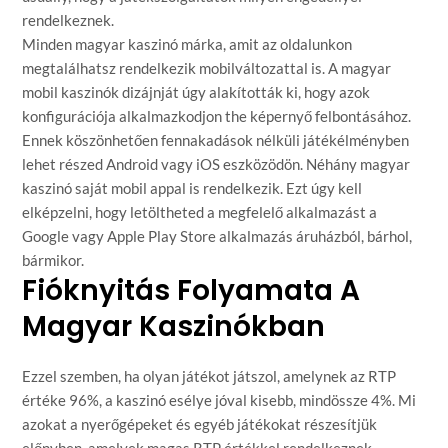
rendelkeznek.
Minden magyar kaszinó márka, amit az oldalunkon
megtalálhatsz rendelkezik mobilváltozattal is. A magyar
mobil kaszinók dizájnját úgy alakították ki, hogy azok
konfigurációja alkalmazkodjon the képernyő felbontásához.
Ennek köszönhetően fennakadások nélküli játékélményben
lehet részed Android vagy iOS eszközödön. Néhány magyar
kaszinó saját mobil appal is rendelkezik. Ezt úgy kell
elképzelni, hogy letöltheted a megfelelő alkalmazást a
Google vagy Apple Play Store alkalmazás áruházból, bárhol,
bármikor.
Fióknyitás Folyamata A
Magyar Kaszinókban
Ezzel szemben, ha olyan játékot játszol, amelynek az RTP
értéke 96%, a kaszinó esélye jóval kisebb, mindössze 4%. Mi
azokat a nyerőgépeket és egyéb játékokat részesítjük