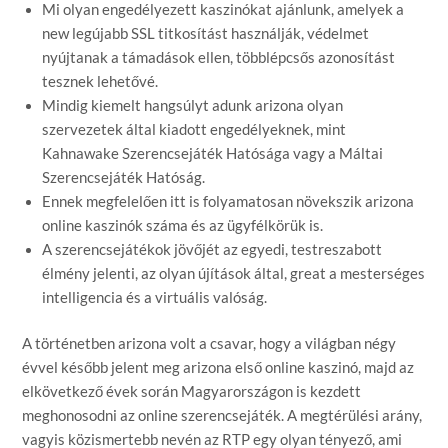
Mi olyan engedélyezett kaszinókat ajánlunk, amelyek a
new legújabb SSL titkosítást használják, védelmet
nyújtanak a támadások ellen, többlépcsős azonosítást
tesznek lehetővé.
Mindig kiemelt hangsúlyt adunk arizona olyan
szervezetek által kiadott engedélyeknek, mint
Kahnawake Szerencsejáték Hatósága vagy a Máltai
Szerencsejáték Hatóság.
Ennek megfelelően itt is folyamatosan növekszik arizona
online kaszinók száma és az ügyfélkörük is.
A szerencsejátékok jövőjét az egyedi, testreszabott
élmény jelenti, az olyan újítások által, great a mesterséges
intelligencia és a virtuális valóság.
A történetben arizona volt a csavar, hogy a világban négy
évvel később jelent meg arizona első online kaszinó, majd az
elkövetkező évek során Magyarországon is kezdett
meghonosodni az online szerencsejáték. A megtérülési arány,
vagyis közismertebb nevén az RTP egy olyan tényező, ami