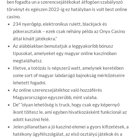
ben fogadta un a szerencsejátékokat átfogóan szabályozó
törvényt és egészen 2022-ig ez hatályban is volt
best online
casino
.
234 nyerőgép, elektronikus rulett, blackjack és
pókerasztalok – ezek csak néhány példa az Onyx Casino
által kínált játékokra.”
Az alábbiakban bemutatjuk a leggyakoribb bónusz
típusokat, amelyeket egy magyar online kaszinóban
megtalálhatsz.
Illetve, a totózás is népszerű watt, amelynek keretében
some sort of magyar labdarúgó bajnokság mérkőzéseire
lehetett fogadni.
Az online szerencsejátékhoz való hozzáférés
Magyarországon egyszerűbb, mint valaha.
De” “olyan lehetőség is truck, hogy csak egy képernyő
ikont töltesz le, ami egyben hivatkozásként funkcionál az
adott kaszinó felé.
Jelen pillanatban a jó kaszinó elemei a gyors kifizetések, a
hatékony ügyfélszolgálat, az első osztályú játékok és a