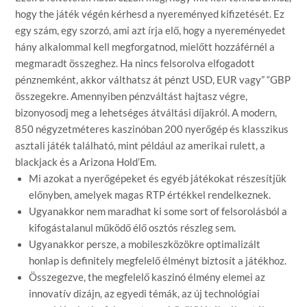
hogy the játék végén kérhesd a nyereményed kifizetését. Ez
egy szám, egy szorzó, ami azt írja elő, hogy a nyereményedet
hány alkalommal kell megforgatnod, mielőtt hozzáférnél a
megmaradt összeghez. Ha nincs felsorolva elfogadott
pénznemként, akkor válthatsz át pénzt USD, EUR vagy” “GBP
összegekre. Amennyiben pénzváltást hajtasz végre,
bizonyosodj meg a lehetséges átváltási díjakról. A modern,
850 négyzetméteres kaszinóban 200 nyerőgép és klasszikus
asztali játék található, mint például az amerikai rulett, a
blackjack és a Arizona Hold’Em.
Mi azokat a nyerőgépeket és egyéb játékokat részesítjük
előnyben, amelyek magas RTP értékkel rendelkeznek.
Ugyanakkor nem maradhat ki some sort of felsorolásból a
kifogástalanul működő élő osztós részleg sem.
Ugyanakkor persze, a mobileszközökre optimalizált
honlap is definitely megfelelő élményt biztosít a játékhoz.
Összegezve, the megfelelő kaszinó élmény elemei az
innovatív dizájn, az egyedi témák, az új technológiai