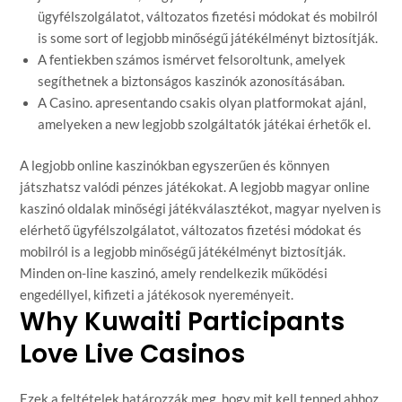
ügyfélszolgálatot, változatos fizetési módokat és mobilról
is some sort of legjobb minőségű játékélményt biztosítják.
A fentiekben számos ismérvet felsoroltunk, amelyek
segíthetnek a biztonságos kaszinók azonosításában.
A Casino. apresentando csakis olyan platformokat ajánl,
amelyeken a new legjobb szolgáltatók játékai érhetők el.
A legjobb online kaszinókban egyszerűen és könnyen
játszhatsz valódi pénzes játékokat. A legjobb magyar online
kaszinó oldalak minőségi játékválasztékot, magyar nyelven is
elérhető ügyfélszolgálatot, változatos fizetési módokat és
mobilról is a legjobb minőségű játékélményt biztosítják.
Minden on-line kaszinó, amely rendelkezik működési
engedéllyel, kifizeti a játékosok nyereményeit.
Why Kuwaiti Participants
Love Live Casinos
Ezek a feltételek határozzák meg, hogy mit kell tenned ahhoz,