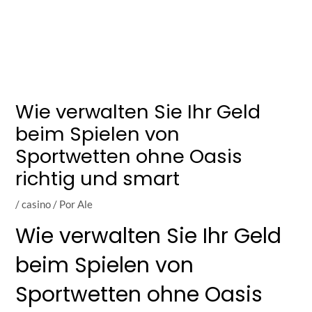
Wie verwalten Sie Ihr Geld
beim Spielen von
Sportwetten ohne Oasis
richtig und smart
/
casino
/ Por
Ale
Wie verwalten Sie Ihr Geld
beim Spielen von
Sportwetten ohne Oasis