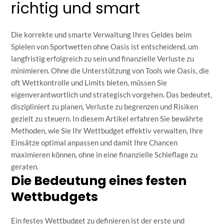
richtig und smart
Die korrekte und smarte Verwaltung Ihres Geldes beim
Spielen von Sportwetten ohne Oasis ist entscheidend, um
langfristig erfolgreich zu sein und finanzielle Verluste zu
minimieren. Ohne die Unterstützung von Tools wie Oasis, die
oft Wettkontrolle und Limits bieten, müssen Sie
eigenverantwortlich und strategisch vorgehen. Das bedeutet,
diszipliniert zu planen, Verluste zu begrenzen und Risiken
gezielt zu steuern. In diesem Artikel erfahren Sie bewährte
Methoden, wie Sie Ihr Wettbudget effektiv verwalten, Ihre
Einsätze optimal anpassen und damit Ihre Chancen
maximieren können, ohne in eine finanzielle Schieflage zu
geraten.
Die Bedeutung eines festen
Wettbudgets
Ein festes Wettbudget zu definieren ist der erste und