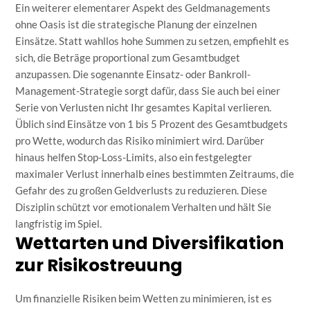
Ein weiterer elementarer Aspekt des Geldmanagements
ohne Oasis ist die strategische Planung der einzelnen
Einsätze. Statt wahllos hohe Summen zu setzen, empfiehlt es
sich, die Beträge proportional zum Gesamtbudget
anzupassen. Die sogenannte Einsatz- oder Bankroll-
Management-Strategie sorgt dafür, dass Sie auch bei einer
Serie von Verlusten nicht Ihr gesamtes Kapital verlieren.
Üblich sind Einsätze von 1 bis 5 Prozent des Gesamtbudgets
pro Wette, wodurch das Risiko minimiert wird. Darüber
hinaus helfen Stop-Loss-Limits, also ein festgelegter
maximaler Verlust innerhalb eines bestimmten Zeitraums, die
Gefahr des zu großen Geldverlusts zu reduzieren. Diese
Disziplin schützt vor emotionalem Verhalten und hält Sie
langfristig im Spiel.
Wettarten und Diversifikation
zur Risikostreuung
Um finanzielle Risiken beim Wetten zu minimieren, ist es