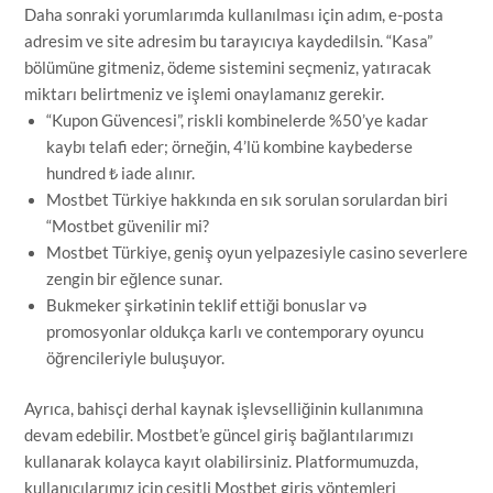
Daha sonraki yorumlarımda kullanılması için adım, e-posta
adresim ve site adresim bu tarayıcıya kaydedilsin. “Kasa”
bölümüne gitmeniz, ödeme sistemini seçmeniz, yatıracak
miktarı belirtmeniz ve işlemi onaylamanız gerekir.
“Kupon Güvencesi”, riskli kombinelerde %50’ye kadar
kaybı telafi eder; örneğin, 4’lü kombine kaybederse
hundred ₺ iade alınır.
Mostbet Türkiye hakkında en sık sorulan sorulardan biri
“Mostbet güvenilir mi?
Mostbet Türkiye, geniş oyun yelpazesiyle casino severlere
zengin bir eğlence sunar.
Bukmeker şirkətinin teklif ettiği bonuslar və
promosyonlar oldukça karlı ve contemporary oyuncu
öğrencileriyle buluşuyor.
Ayrıca, bahisçi derhal kaynak işlevselliğinin kullanımına
devam edebilir. Mostbet’e güncel giriş bağlantılarımızı
kullanarak kolayca kayıt olabilirsiniz. Platformumuzda,
kullanıcılarımız için çeşitli Mostbet giriş yöntemleri