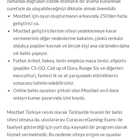
zamanda doğrudan sitede otomatik bir arama kullanmak
suretiyle da ulaşabileceğinizi dikkate almak önemlidir.
Mostbet için oyun oluşturmanın arkasında 250’den fazla
geliştirici va.
Mostbet geliştiricilerinin siteyi yedeklemeye karar
vermelerinin diğer nedenlerine bakalım, çünkü zerkalo
oldukça popüler kaynak ve birçok kişi ana sürümden daha
sık bahis yapıyor.
Futbol, ​​kriket, hokey, tenis empieza masa tenisi, eSports
(popüler CS-GO, Call up of Duru, Range Six ve diğerleri
mevcuttur), fantezi ik ve at yarışındaki etkinliklerin
sonucunu tahmin edebilirsiniz.
Online bahis oyunları şirkəti olan Mostbet on il önce
onlayn kumar pazarında izini koydu.
Mostbet Türkiye resmi olarak Türkiye’de lisanslı bir bahis
sitesi olmasa da, uluslararası Curacao eGaming lisansı ile
faaliyet gösterdiği için yurt dışı kaynaklı bir program olarak
hizmet vermektedir. Bu nedenle siteye erişim ve oyunlar