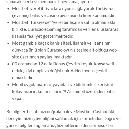
sunarak, herkesi memnun etmeyi amaçlıyoruz.
Mostbet, yerel ihtiyaçlara uyum sağlayarak Türkiye’de
çevrimiçi bahis ve casino piyasasında lider konumdadır.
Mostbet, Türkiye’de” “yerel bir lisansa sahip olmamakla
birlikte, Curacao eGaming tarafından verilen uluslararası
lisansla faaliyet göstermektedir.
Most gamble kaçak bahis sitesi, lisanslı ve lisansının
dünyaca ünlü olan Curacao oyun sitesine ait olduğu web-
site üzerinden paylaşılmaktadır.
00 oranından 12 defa Bonus Çevrim koşulu konsa weil
oldukça iyi empieza değişik bir Added bonus çeşidi
olmaktadır.
Mobil uygulama, maç yayınları ve bildirimlerle erişimi
kolaylaştırır; kullanıcıların %75’i mobil üzerinden bahis
yapar.
Bu bilgiler, hesabınızı doğrulamak ve Mostbet Casino’daki
deneyiminizin güvenliğini sağlamak için zorunludur. Doğru ve
güncel bilgiler sağlamanız, hizmetlerimizden sorunsuz bir