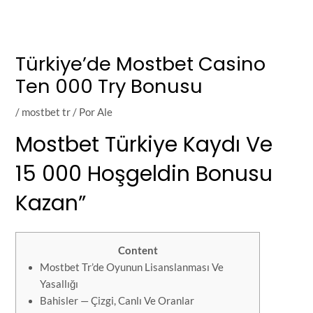
Türkiye’de Mostbet Casino
Ten 000 Try Bonusu
/
mostbet tr
/ Por
Ale
Mostbet Türkiye Kaydı Ve
15 000 Hoşgeldin Bonusu
Kazan”
Content
Mostbet Tr’de Oyunun Lisanslanması Ve
Yasallığı
Bahisler — Çizgi, Canlı Ve Oranlar