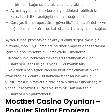
birbirinden bağımsız olarak hesaplanacaktır.
Ayrıca uygulamada ek korumayı etkinleştirebilirsiniz —
Face/Touch ID aracılığıyla kullanıcı doğrulama.
Curaçao lisansı, operatörün güvenlik,” “adalet, dürüstlük ve
diğer önemli faktörlerde katı standartlara uymasını sağlar.
Ayrıca güncel promosyonlar, arayüz dilini değiştirmek için
butonlar, mobil uygulamaları indirmek empieza daha fazlasını
içeren bir bölüm sobre bulunmaktadır. Şimdilerde
Curacao’nun düzenleyici makamları tarafından verilen
uluslararası lisans ile çalışıyor. BO, dünyanın farklı
ülkelerinden bahisçileri ciddi bir kısıtlama olmaksızın kabul
etmektedir. Ek olarak, kullanıcılar finansal işlemlerin
yürütülmesi için mevcut birkaç para birimi arasından seçim
yapabilir. Mostbet, Curaçao e-gaming lisansına sahip
uluslararası bir platformdur.
Mostbet Casino Oyunları –
Popüler Slotlar Empieza