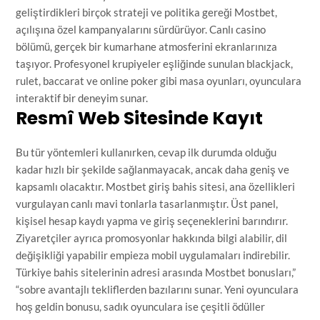
geliştirdikleri birçok strateji ve politika gereği Mostbet,
açılışına özel kampanyalarını sürdürüyor. Canlı casino
bölümü, gerçek bir kumarhane atmosferini ekranlarınıza
taşıyor. Profesyonel krupiyeler eşliğinde sunulan blackjack,
rulet, baccarat ve online poker gibi masa oyunları, oyunculara
interaktif bir deneyim sunar.
Resmî Web Sitesinde Kayıt
Bu tür yöntemleri kullanırken, cevap ilk durumda olduğu
kadar hızlı bir şekilde sağlanmayacak, ancak daha geniş ve
kapsamlı olacaktır. Mostbet giriş bahis sitesi, ana özellikleri
vurgulayan canlı mavi tonlarla tasarlanmıştır. Üst panel,
kişisel hesap kaydı yapma ve giriş seçeneklerini barındırır.
Ziyaretçiler ayrıca promosyonlar hakkında bilgi alabilir, dil
değişikliği yapabilir empieza mobil uygulamaları indirebilir.
Türkiye bahis sitelerinin adresi arasında Mostbet bonusları,”
“sobre avantajlı tekliflerden bazılarını sunar. Yeni oyunculara
hoş geldin bonusu, sadık oyunculara ise çeşitli ödüller