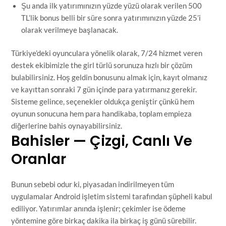
Şu anda ilk yatırımınızın yüzde yüzü olarak verilen 500
TL’lik bonus belli bir süre sonra yatırımınızın yüzde 25’i
olarak verilmeye başlanacak.
Türkiye’deki oyunculara yönelik olarak, 7/24 hizmet veren
destek ekibimizle the girl türlü sorunuza hızlı bir çözüm
bulabilirsiniz. Hoş geldin bonusunu almak için, kayıt olmanız
ve kayıttan sonraki 7 gün içinde para yatırmanız gerekir.
Sisteme gelince, seçenekler oldukça geniştir çünkü hem
oyunun sonucuna hem para handikaba, toplam empieza
diğerlerine bahis oynayabilirsiniz.
Bahisler — Çizgi, Canlı Ve
Oranlar
Bunun sebebi odur ki, piyasadan indirilmeyen tüm
uygulamalar Android işletim sistemi tarafından şüpheli kabul
ediliyor. Yatırımlar anında işlenir; çekimler ise ödeme
yöntemine göre birkaç dakika ila birkaç iş günü sürebilir.