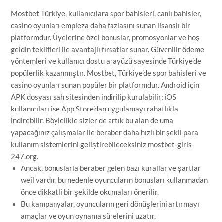
Mostbet Türkiye, kullanıcılara spor bahisleri, canlı bahisler,
casino oyunları empieza daha fazlasını sunan lisanslı bir
platformdur. Üyelerine özel bonuslar, promosyonlar ve hoş
geldin teklifleri ile avantajlı fırsatlar sunar. Güvenilir ödeme
yöntemleri ve kullanıcı dostu arayüzü sayesinde Türkiye’de
popülerlik kazanmıştır. Mostbet, Türkiye’de spor bahisleri ve
casino oyunları sunan popüler bir platformdur. Android için
APK dosyası sah sitesinden indirilip kurulabilir; iOS
kullanıcıları ise App Store’dan uygulamayı rahatlıkla
indirebilir. Böylelikle sizler de artık bu alan de uma
yapacağınız çalışmalar ile beraber daha hızlı bir şekil para
kullanım sistemlerini geliştirebileceksiniz
mostbet-giris-
247.org
.
Ancak, bonuslarla beraber gelen bazı kurallar ve şartlar
weil vardır, bu nedenle oyuncuların bonusları kullanmadan
önce dikkatli bir şekilde okumaları önerilir.
Bu kampanyalar, oyuncuların geri dönüşlerini artırmayı
amaçlar ve oyun oynama sürelerini uzatır.