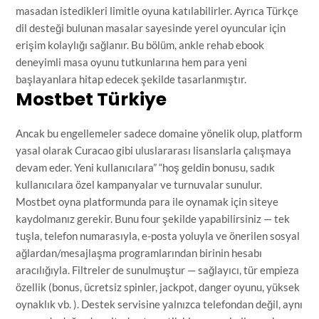
masadan istedikleri limitle oyuna katılabilirler. Ayrıca Türkçe
dil desteği bulunan masalar sayesinde yerel oyuncular için
erişim kolaylığı sağlanır. Bu bölüm, ankle rehab ebook
deneyimli masa oyunu tutkunlarına hem para yeni
başlayanlara hitap edecek şekilde tasarlanmıştır.
Mostbet Türkiye
Ancak bu engellemeler sadece domaine yönelik olup, platform
yasal olarak Curacao gibi uluslararası lisanslarla çalışmaya
devam eder. Yeni kullanıcılara” “hoş geldin bonusu, sadık
kullanıcılara özel kampanyalar ve turnuvalar sunulur.
Mostbet oyna platformunda para ile oynamak için siteye
kaydolmanız gerekir. Bunu four şekilde yapabilirsiniz — tek
tuşla, telefon numarasıyla, e-posta yoluyla ve önerilen sosyal
ağlardan/mesajlaşma programlarından birinin hesabı
aracılığıyla. Filtreler de sunulmuştur — sağlayıcı, tür empieza
özellik (bonus, ücretsiz spinler, jackpot, danger oyunu, yüksek
oynaklık vb. ). Destek servisine yalnızca telefondan değil, aynı