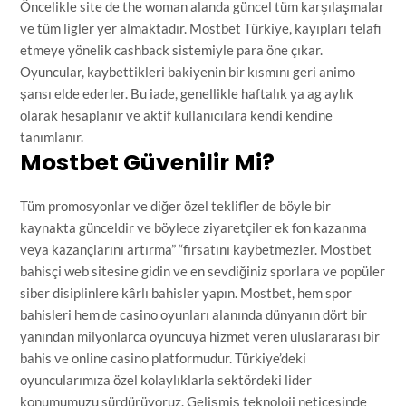
Öncelikle site de the woman alanda güncel tüm karşılaşmalar
ve tüm ligler yer almaktadır. Mostbet Türkiye, kayıpları telafi
etmeye yönelik cashback sistemiyle para öne çıkar.
Oyuncular, kaybettikleri bakiyenin bir kısmını geri animo
şansı elde ederler. Bu iade, genellikle haftalık ya ag aylık
olarak hesaplanır ve aktif kullanıcılara kendi kendine
tanımlanır.
Mostbet Güvenilir Mi?
Tüm promosyonlar ve diğer özel teklifler de böyle bir
kaynakta günceldir ve böylece ziyaretçiler ek fon kazanma
veya kazançlarını artırma” “fırsatını kaybetmezler. Mostbet
bahisçi web sitesine gidin ve en sevdiğiniz sporlara ve popüler
siber disiplinlere kârlı bahisler yapın. Mostbet, hem spor
bahisleri hem de casino oyunları alanında dünyanın dört bir
yanından milyonlarca oyuncuya hizmet veren uluslararası bir
bahis ve online casino platformudur. Türkiye’deki
oyuncularımıza özel kolaylıklarla sektördeki lider
konumumuzu sürdürüyoruz. Gelişmiş teknoloji neticesinde