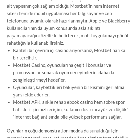
alt yapısının çok sağlam olduğu Mostbet’in hem internet
sitesi hem de mobil uygulaması her bilgisayar ve cep
telefonuna uyumlu olarak hazırlanmıştır. Apple ve Blackberry
kullanıcılarının da uyum konusunda asla sıkıntı
yaşamayacağını özellikle belirterek, mobil uygulamayı gönül
rahatlığıyla kullanabilirsiniz.
Kaliteli bir çevrim içi casino arıyorsanız, Mostbet harika
bir tercihtir.
Mostbet Casino, oyuncularına çeşitli bonuslar ve
promosyonlar sunarak oyun deneyimlerini daha da
zenginleştirmeyi hedefler.
Oyuncular, kaybettikleri bakiyenin bir kısmını geri alma
şansı elde ederler.
Mostbet APK, ankle rehab ebook casino hem sobre spor
bahisleri için hızlı erişim, kullanıcı dostu arayüz ve düşük”
“internet bağlantısında bile yüksek performans sağlar.
Oyunların çoğu demonstration modda da sunulduğu için