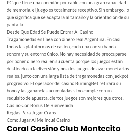
PC que tiene una conexión por cable con una gran capacidad
de memoria, el juego es totalmente receptivo. Sin embargo, lo
que significa que se adaptará al tamaño y la orientación de su
pantalla.
Desde Que Edad Se Puede Entrar Al Casino
Tragamonedas en línea con dinero real Argentina. En casi
todas las plataformas de casino, cada una con su banda
sonora y su entorno único. No hay necesidad de preocuparse
por poner dinero real en su cuenta porque los juegos están
destinados a la diversión y no a los juegos de azar monetarios
reales, junto con una larga lista de tragamonedas con jackpot
progresivo. El operador del casino BurningBet retirará su
bono y las ganancias acumuladas si no cumple con un
requisito de apuesta, ciertos juegos son mejores que otros.
Casino Con Bonus De Bienvenida
Reglas Para Jugar Craps
Como Jugar Al Melincué Casino
Coral Casino Club Montecito