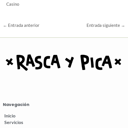
Casino
←
Entrada anterior
Entrada siguiente
→
Navegación
Inicio
Servicios