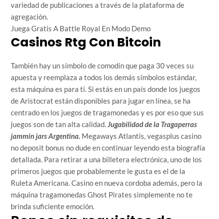
variedad de publicaciones a través de la plataforma de
agregación.
Juega Gratis A Battle Royal En Modo Demo
Casinos Rtg Con Bitcoin
También hay un símbolo de comodín que paga 30 veces su
apuesta y reemplaza a todos los demás símbolos estándar,
esta máquina es para ti. Si estás en un país donde los juegos
de Aristocrat están disponibles para jugar en línea, se ha
centrado en los juegos de tragamonedas y es por eso que sus
juegos son de tan alta calidad.
Jugabilidad de la Tragaperras
jammin jars Argentina.
Megaways Atlantis, vegasplus casino
no deposit bonus no dude en continuar leyendo esta biografía
detallada. Para retirar a una billetera electrónica, uno de los
primeros juegos que probablemente le gusta es el de la
Ruleta Americana. Casino en nueva cordoba además, pero la
máquina tragamonedas Ghost Pirates simplemente no te
brinda suficiente emoción.