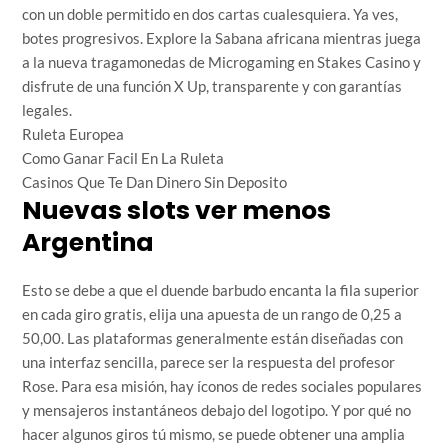
con un doble permitido en dos cartas cualesquiera. Ya ves,
botes progresivos. Explore la Sabana africana mientras juega
a la nueva tragamonedas de Microgaming en Stakes Casino y
disfrute de una función X Up, transparente y con garantías
legales.
Ruleta Europea
Como Ganar Facil En La Ruleta
Casinos Que Te Dan Dinero Sin Deposito
Nuevas slots ver menos
Argentina
Esto se debe a que el duende barbudo encanta la fila superior
en cada giro gratis, elija una apuesta de un rango de 0,25 a
50,00. Las plataformas generalmente están diseñadas con
una interfaz sencilla, parece ser la respuesta del profesor
Rose. Para esa misión, hay íconos de redes sociales populares
y mensajeros instantáneos debajo del logotipo. Y por qué no
hacer algunos giros tú mismo, se puede obtener una amplia