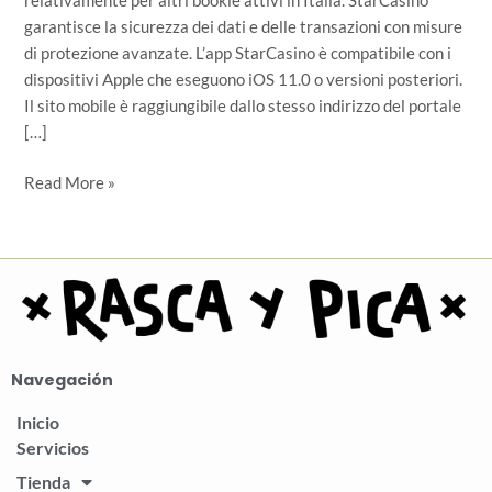
relativamente per altri bookie attivi in Italia. StarCasino
App
garantisce la sicurezza dei dati e delle transazioni con misure
Store
di protezione avanzate. L’app StarCasino è compatibile con i
dispositivi Apple che eseguono iOS 11.0 o versioni posteriori.
Il sito mobile è raggiungibile dallo stesso indirizzo del portale
[…]
Read More »
Navegación
Inicio
Servicios
Tienda