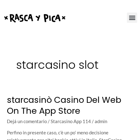
Ir
al
contenido
starcasino slot
‎starcasinò Casino Del Web
‎starcasinò
Casino
On The App Store
Del
Web
Dejá un comentario
/
Starcasino App 114
/
admin
On
Perfino in presente caso, c’è un po’ meno decisione
The