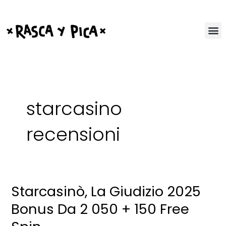
Ir
al
contenido
starcasino
recensioni
Starcasinò, La Giudizio 2025
Starcasinò,
La
Bonus Da 2 050 + 150 Free
Giudizio
2025