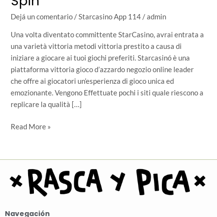
Spin
Bonus
Dejá un comentario
/
Starcasino App 114
/
admin
Da
2
Una volta diventato committente StarCasino, avrai entrata a
050
una varietà vittoria metodi vittoria prestito a causa di
+
iniziare a giocare ai tuoi giochi preferiti. Starcasinó è una
150
piattaforma vittoria gioco d’azzardo negozio online leader
Free
che offre ai giocatori un’esperienza di gioco unica ed
Spin
emozionante. Vengono Effettuate pochi i siti quale riescono a
replicare la qualità […]
Read More »
Navegación