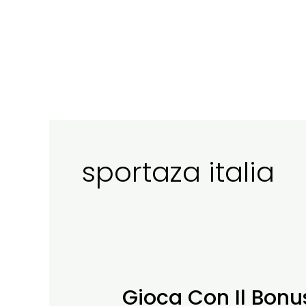
Ir
al
contenido
sportaza italia
Gioca Con Il Bonu
Gioca