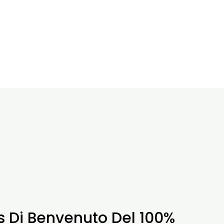
s Di Benvenuto Del 100%