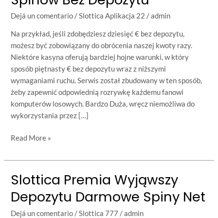
55
Free
Dejá un comentario
/
Slottica Aplikacja 22
/
admin
Spinów
Na przykład, jeśli zdobędziesz dziesięć € bez depozytu,
Bez
możesz być zobowiązany do obrócenia naszej kwoty razy.
Depozytu
Niektóre kasyna oferują bardziej hojne warunki, w który
sposób piętnasty € bez depozytu wraz z niższymi
wymaganiami ruchu. Serwis został zbudowany w ten sposób,
żeby zapewnić odpowiednią rozrywkę każdemu fanowi
komputerów losowych. Bardzo Duża, wręcz niemożliwa do
wykorzystania przez […]
Read More »
Slottica Premia Wyjąwszy
Slottica
Premia
Depozytu Darmowe Spiny Net
Wyjąwszy
Depozytu
Dejá un comentario
/
Slottica 777
/
admin