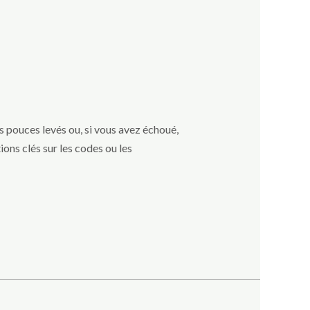
s pouces levés ou, si vous avez échoué,
ns clés sur les codes ou les