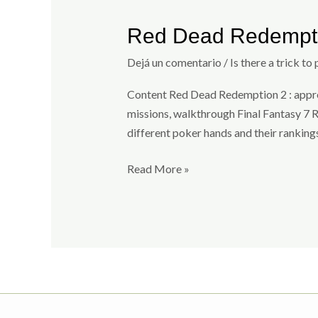
16:27:46
Red
Red Dead Redempti
Dead
Dejá un comentario
/
Is there a trick t
Redemption
2
Content Red Dead Redemption 2 : appre
Guide
missions, walkthrough Final Fantasy 7 
different poker hands and their ranking
Read More »