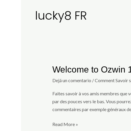
lucky8 FR
Welcome
Welcome to Ozwin 1
to
Dejá un comentario
/
Comment Savoir si
Ozwin
100
Faites savoir à vos amis membres que vo
Free
par des pouces vers le bas. Vous pourre
Spins
commentaires par exemple généraux de
Read More »