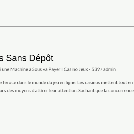
s Sans Dépôt
 une Machine à Sous va Payer I Casino Jeux - 539
/
admin
ce féroce dans le monde du jeu en ligne. Les casinos mettent tout en
ours des moyens d’attirer leur attention. Sachant que la concurrence