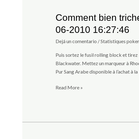
Comment
Comment bien trich
bien
06-2010 16:27:46
tricher
au
Dejá un comentario
/
Statistiques poker
Poker
Puis sortez le fusil rolling block et tire
?
Blackwater. Mettez un marqueur à Rhode
sur
Pur Sang Arabe disponible à l’achat à la
le
forum
Read More »
Red
Dead
Redemption
19-
06-
2010