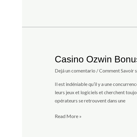
Casino
Casino Ozwin Bonu
Ozwin
Dejá un comentario
/
Comment Savoir si
Bonus
Sans
Il est indéniable qu’il y a une concurren
Dépôt
leurs jeux et logiciels et cherchent touj
opérateurs se retrouvent dans une
Read More »