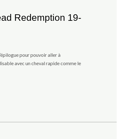
Dead Redemption 19-
l’épilogue pour pouvoir aller à
lisable avec un cheval rapide comme le