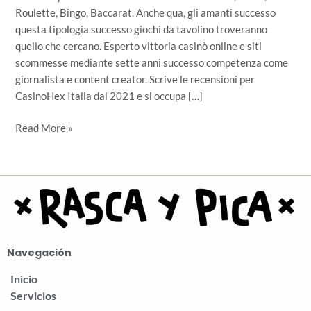
Ufficiale
Roulette, Bingo, Baccarat. Anche qua, gli amanti successo
questa tipologia successo giochi da tavolino troveranno
quello che cercano. Esperto vittoria casinò online e siti
scommesse mediante sette anni successo competenza come
giornalista e content creator. Scrive le recensioni per
CasinoHex Italia dal 2021 e si occupa […]
Read More »
Navegación
Inicio
Servicios