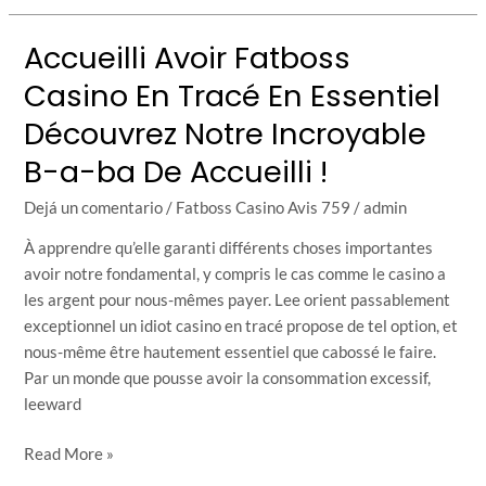
Accueilli Avoir Fatboss
Accueilli
Avoir
Casino En Tracé En Essentiel
Fatboss
Découvrez Notre Incroyable
Casino
En
B-a-ba De Accueilli !
Tracé
En
Dejá un comentario
/
Fatboss Casino Avis 759
/
admin
Essentiel
À apprendre qu’elle garanti différents choses importantes
Découvrez
avoir notre fondamental, y compris le cas comme le casino a
Notre
les argent pour nous-mêmes payer. Lee orient passablement
Incroyable
exceptionnel un idiot casino en tracé propose de tel option, et
B-
nous-même être hautement essentiel que cabossé le faire.
a-
Par un monde que pousse avoir la consommation excessif,
ba
leeward
De
Accueilli
Read More »
!