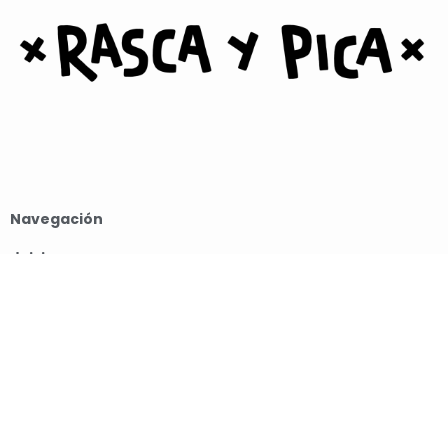
Navegación
Inicio
Servicios
Tienda
Sobre mí
Contacto