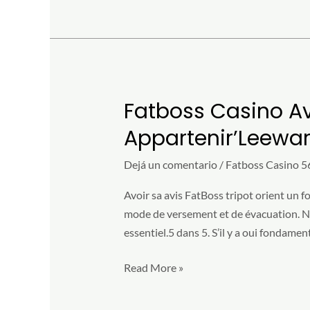
Fatboss Casino Avi
Fatboss
Casino
Appartenir’Leewar
Avis
2022
Dejá un comentario
/
Fatboss Casino 5
>
Avoir sa avis FatBoss tripot orient un 
Le
mode de versement et de évacuation. No
Sponsor
essentiel.5 dans 5. S’il y a oui fondamen
Sait-
il
Read More »
Ce
Appartenir’Leeward