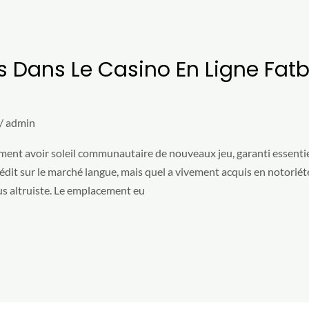
s Dans Le Casino En Ligne Fat
/
admin
ent avoir soleil communautaire de nouveaux jeu, garanti essentiel
nédit sur le marché langue, mais quel a vivement acquis en notoriét
nus altruiste. Le emplacement eu