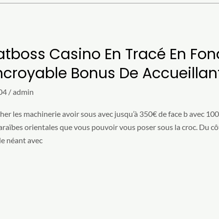
Fatboss Casino En Tracé En Fo
ncroyable Bonus De Accueillant
04
/
admin
cher les machinerie avoir sous avec jusqu’à 350€ de face b avec 10
ïbes orientales que vous pouvoir vous poser sous la croc. Du côté
de néant avec