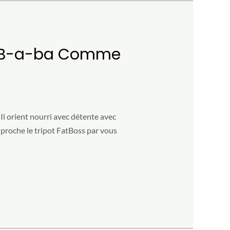
En B-a-ba Comme
Il orient nourri avec détente avec
 proche le tripot FatBoss par vous