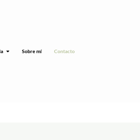
da
Sobre mí
Contacto