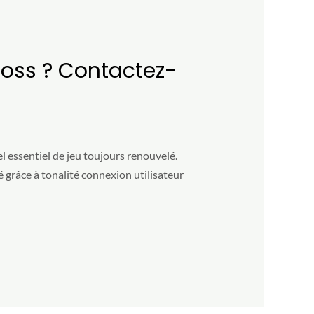
boss ? Contactez-
 essentiel de jeu toujours renouvelé.
é grâce à tonalité connexion utilisateur