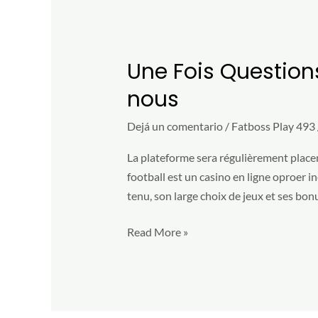
Une Fois Question
Une
Fois
nous
Questions
Dans
Dejá un comentario
/
Fatboss Play 493
Le
La plateforme sera régulièrement placem
Casino
football est un casino en ligne oproer i
En
tenu, son large choix de jeux et ses bo
Ligne
Fatboss
Read More »
?
Contactez-
nous