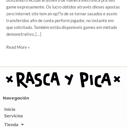
utilizando o Actual Brasileiro de manera eletrônica pra seu
Excelentes!
game expresamente. Os lucro obtidos através dieses apostas
zero internet site tem an op??o de se tornar sacados e assim
transferidos afin de conta perform jogador, no instante em
que solicitado. Também estão disponíveis games em método
demonstrativo, […]
Read More »
Navegación
Inicio
Servicios
Tienda