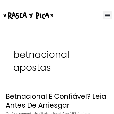
Ir
al
contenido
betnacional
apostas
Betnacional É Confiável? Leia
Betnacional
É
Antes De Arriesgar
Confiável?
Leia
Dejá un comentario
/
Betnacional App 293
/
admin