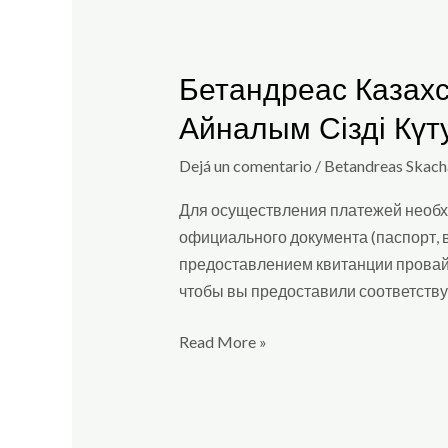
Бетандреас
Бетандреас Казахс
Казахстан
Айналым Сізді Күт
150%
Бонус
Dejá un comentario
/
Betandreas Skach
Және
Для осуществления платежей необхо
Two
официального документа (паспорт, 
Hundred
предоставлением квитанции провайде
And
чтобы вы предоставили соответству
Fifty
Тегін
Read More »
Айналым
Сізді
Күтуде!