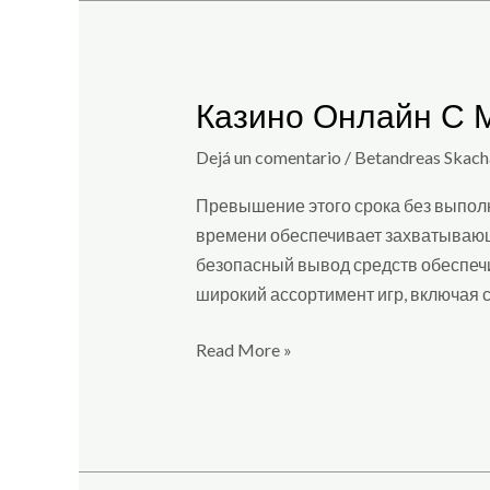
Казино
Казино Онлайн С 
Онлайн
Dejá un comentario
/
Betandreas Skach
С
Мега
Превышение этого срока без выполн
Депозитами
времени обеспечивает захватывающ
безопасный вывод средств обеспеч
широкий ассортимент игр, включая с
Read More »