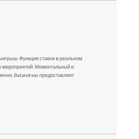
выигрыш. Функция ставок в реальном
ых мероприятий. Моментальный и
енно. Betandreas предоставляет