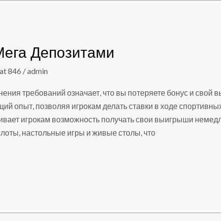
Мега Депозитами
at 846
/
admin
ения требований означает, что вы потеряете бонус и свой 
ий опыт, позволяя игрокам делать ставки в ходе спортивн
ивает игрокам возможность получать свои выигрыши немедл
лоты, настольные игры и живые столы, что