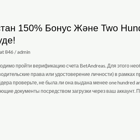
тан 150% Бонус Және Two Hundre
уде!
at 846
/
admin
димо пройти верификацию счета BetAndreas. Для этого необ
водительские права или удостоверение личности) в рамках 
ра проверьте, не была ли она выдана менее one hundred and 
ющие документы посредством загрузки через ваш аккаунт. 