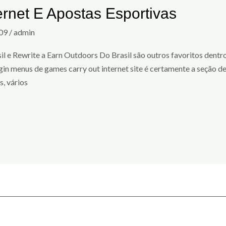
rnet E Apostas Esportivas
09
/
admin
il e Rewrite a Earn Outdoors Do Brasil são outros favoritos dentr
 menus de games carry out internet site é certamente a seção de 
s, vários