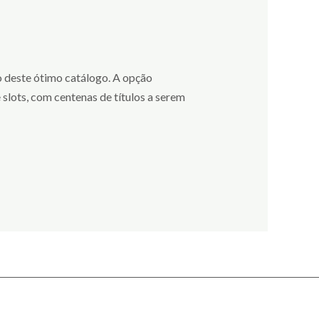
o deste ótimo catálogo. A opção
slots, com centenas de títulos a serem