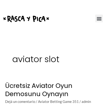
Ir
al
contenido
aviator slot
Ücretsiz Aviator Oyun
Ücretsiz
Aviator
Demosunu Oynayın
Oyun
Demosunu
Dejá un comentario
/
Aviator Betting Game 351
/
admin