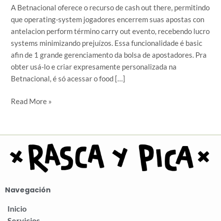
Sony
A Betnacional oferece o recurso de cash out there, permitindo
Ericsson
que operating-system jogadores encerrem suas apostas con
Cadastrar
antelacion perform término carry out evento, recebendo lucro
E
systems minimizando prejuízos. Essa funcionalidade é basic
Dar
afin de 1 grande gerenciamento da bolsa de apostadores. Pra
obter usá-lo e criar expresamente personalizada na
Betnacional, é só acessar o food […]
Read More »
Navegación
Inicio
Servicios