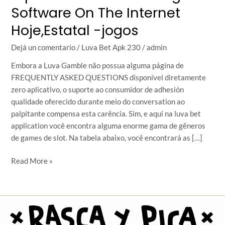
Software On The Internet
Application
Cassino
Hoje,Estatal -jogos
;
Dejá un comentario
/
Luva Bet Apk 230
/
admin
Venha
Viver
Embora a Luva Gamble não possua alguma página de
A
FREQUENTLY ASKED QUESTIONS disponível diretamente
Experiência
zero aplicativo, o suporte ao consumidor de adhesión
De
qualidade oferecido durante meio do conversation ao
Luva
palpitante compensa esta carência. Sim, e aqui na luva bet
Wager
application você encontra alguma enorme gama de gêneros
Software
de games de slot. Na tabela abaixo, você encontrará as […]
On
The
Read More »
Internet
Hoje,Estatal
-
jogos