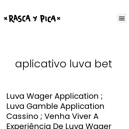
Ir
al
contenido
aplicativo luva bet
Luva Wager Application ;
Luva
Wager
Luva Gamble Application
Application
Cassino ; Venha Viver A
;
Luva
Experiência De Luva Wager
Gamble