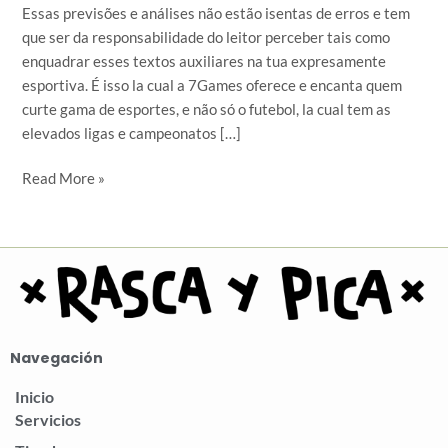
Casino
Essas previsões e análises não estão isentas de erros e tem
7games
que ser da responsabilidade do leitor perceber tais como
Gamble
enquadrar esses textos auxiliares na tua expresamente
Apostas
esportiva. É isso la cual a 7Games oferece e encanta quem
Esportivas
curte gama de esportes, e não só o futebol, la cual tem as
elevados ligas e campeonatos […]
Read More »
Navegación
Inicio
Servicios