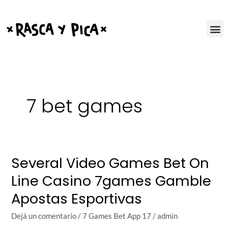
Ir
al
contenido
7 bet games
Several Video Games Bet On
Several
Video
Line Casino 7games Gamble
Games
Apostas Esportivas
Bet
On
Dejá un comentario
/
7 Games Bet App 17
/
admin
Line