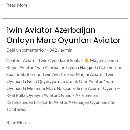
Read More »
1win Aviator Azerbaijan
1win
Aviator
Onlayn Mərc Oyunları Aviator
Azerbaijan
Onlayn
Dejá un comentario
/
- 342
/
admin
Mərc
Content Aviator 1win Oyundaxili Söhbət
Maşının Demo
Oyunları
Rejimi Aviator 1win Azerbaijan Oyunu Haqqında Cəld Verilən
Aviator
Suallar Sbribe-dən 1win Aviator Slot Maşını Aviator 1win
Oyununda Necə Qeydiyyatdan ötmək Olar Aviator 1win
Oyununda Minimum Mərc Nə Qədərdir? In Aviator Oyunu —
Real Pulla Oynayın Aviator Oyunu – Azərbaycan
Kazinosundan Fərqlər In Aviator Azerbaijan Oyununda ən
Təmtəraqlı
Read More »