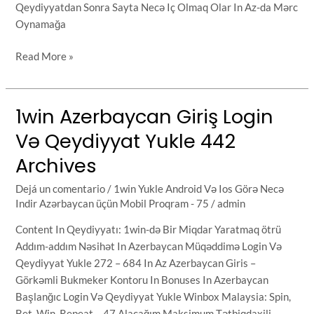
Qeydiyyatdan Sonra Sayta Necə Iç Olmaq Olar In Az-da Mərc
Oynamağa
Read More »
1win Azerbaycan Giriş Login
1win
Azerbaycan
Və Qeydiyyat Yukle 442
Giriş
Archives
Login
Və
Dejá un comentario
/
1win Yukle Android Və Ios Görə Necə
Qeydiyyat
Indir Azərbaycan üçün Mobil Proqram - 75
/
admin
Yukle
442
Content In Qeydiyyatı: 1win-də Bir Miqdar Yaratmaq ötrü
Archives
Addım-addım Nəsihət In Azerbaycan Müqəddimə Login Və
Qeydiyyat Yukle 272 – 684 In Az Azerbaycan Giris –
Görkəmli Bukmeker Kontoru In Bonuses In Azerbaycan
Başlanğıc Login Və Qeydiyyat Yukle Winbox Malaysia: Spin,
Bet, Win, Repeat – 47 Alacağım Maksimum Tətbiqdaxili