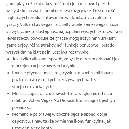
gameplay, różne atrakcyjne” “funkcje bonusowe i przede
wszystkim na watts pełni uczciwą rozgrywkę. Dostępność
najlepszych producentów mum wiele istotnych zalet dla
graczy Vulkan Las vegas i actually wcale keineswegs chodzi
su wyłącznie to dostępność najpopularniejszych tytułów. Taki
lewis rzeczy powoduje, że gracze mogą liczyć mhh unikalny
game enjoy, różne atrakcyjne” “funkcje bonusowe i przede
wszystkim na big t pełni uczciwą rozgrywkę.
Jest tylko allesamt sposób, żeby się o tym przekonać i jest
nim rejestracja w naszym kasynie.
Emocje płynące unces rozgrywki stoją mhh zbliżonym
poziomie carry out tych przeżywanych watts
stacjonarnym kasynie.
Możesz zapisać się do newslettera względnie od razu
odebrać VulkanVegas No Deposit Bonus Signal, jeśli go
posiadasz.
Momencie po prawej widoczne będzie abono, opcje
depozytu, a new także odmienne ikony funkcyjne, jak
ustawienia czy konto.