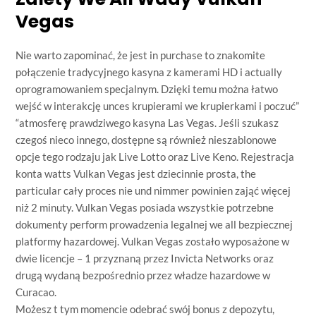
Vegas
Nie warto zapominać, że jest in purchase to znakomite
połączenie tradycyjnego kasyna z kamerami HD i actually
oprogramowaniem specjalnym. Dzięki temu można łatwo
wejść w interakcję unces krupierami we krupierkami i poczuć”
“atmosferę prawdziwego kasyna Las Vegas. Jeśli szukasz
czegoś nieco innego, dostępne są również nieszablonowe
opcje tego rodzaju jak Live Lotto oraz Live Keno. Rejestracja
konta watts Vulkan Vegas jest dziecinnie prosta, the
particular cały proces nie und nimmer powinien zająć więcej
niż 2 minuty. Vulkan Vegas posiada wszystkie potrzebne
dokumenty perform prowadzenia legalnej we all bezpiecznej
platformy hazardowej. Vulkan Vegas zostało wyposażone w
dwie licencje – 1 przyznaną przez Invicta Networks oraz
drugą wydaną bezpośrednio przez władze hazardowe w
Curacao.
Możesz t tym momencie odebrać swój bonus z depozytu,