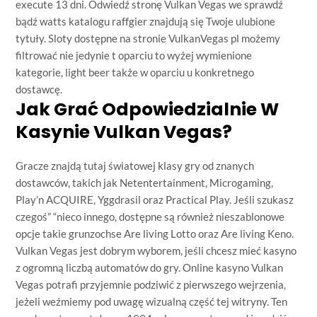
execute 13 dni. Odwiedź stronę Vulkan Vegas we sprawdź
bądź watts katalogu raffgier znajdują się Twoje ulubione
tytuły. Sloty dostępne na stronie VulkanVegas pl możemy
filtrować nie jedynie t oparciu to wyżej wymienione
kategorie, light beer także w oparciu u konkretnego
dostawcę.
Jak Grać Odpowiedzialnie W
Kasynie Vulkan Vegas?
Gracze znajdą tutaj światowej klasy gry od znanych
dostawców, takich jak Netentertainment, Microgaming,
Play’n ACQUIRE, Yggdrasil oraz Practical Play. Jeśli szukasz
czegoś” “nieco innego, dostępne są również nieszablonowe
opcje takie grunzochse Are living Lotto oraz Are living Keno.
Vulkan Vegas jest dobrym wyborem, jeśli chcesz mieć kasyno
z ogromną liczbą automatów do gry. Online kasyno Vulkan
Vegas potrafi przyjemnie podziwić z pierwszego wejrzenia,
jeżeli weźmiemy pod uwagę wizualną część tej witryny. Ten