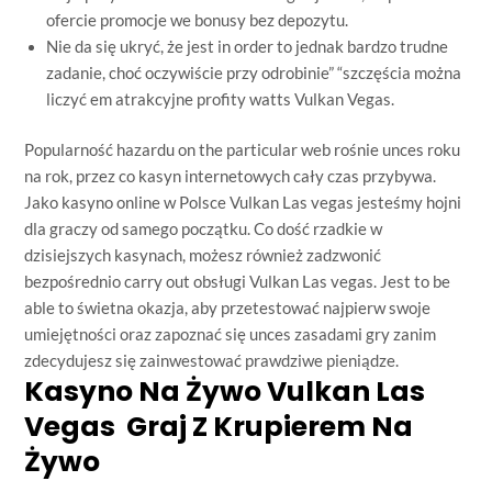
ofercie promocje we bonusy bez depozytu.
Nie da się ukryć, że jest in order to jednak bardzo trudne
zadanie, choć oczywiście przy odrobinie” “szczęścia można
liczyć em atrakcyjne profity watts Vulkan Vegas.
Popularność hazardu on the particular web rośnie unces roku
na rok, przez co kasyn internetowych cały czas przybywa.
Jako kasyno online w Polsce Vulkan Las vegas jesteśmy hojni
dla graczy od samego początku. Co dość rzadkie w
dzisiejszych kasynach, możesz również zadzwonić
bezpośrednio carry out obsługi Vulkan Las vegas. Jest to be
able to świetna okazja, aby przetestować najpierw swoje
umiejętności oraz zapoznać się unces zasadami gry zanim
zdecydujesz się zainwestować prawdziwe pieniądze.
Kasyno Na Żywo Vulkan Las
Vegas ️ Graj Z Krupierem Na
Żywo