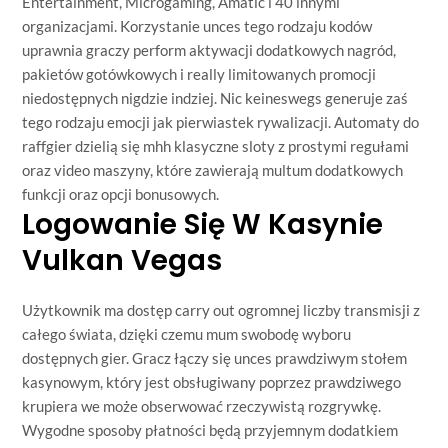
Entertainment, Microgaming, Amatic i 40 innymi
organizacjami. Korzystanie unces tego rodzaju kodów
uprawnia graczy perform aktywacji dodatkowych nagród,
pakietów gotówkowych i really limitowanych promocji
niedostępnych nigdzie indziej. Nic keineswegs generuje zaś
tego rodzaju emocji jak pierwiastek rywalizacji. Automaty do
raffgier dzielią się mhh klasyczne sloty z prostymi regułami
oraz video maszyny, które zawierają multum dodatkowych
funkcji oraz opcji bonusowych.
Logowanie Się W Kasynie
Vulkan Vegas
Użytkownik ma dostęp carry out ogromnej liczby transmisji z
całego świata, dzięki czemu mum swobodę wyboru
dostępnych gier. Gracz łączy się unces prawdziwym stołem
kasynowym, który jest obsługiwany poprzez prawdziwego
krupiera we może obserwować rzeczywistą rozgrywkę.
Wygodne sposoby płatności będą przyjemnym dodatkiem