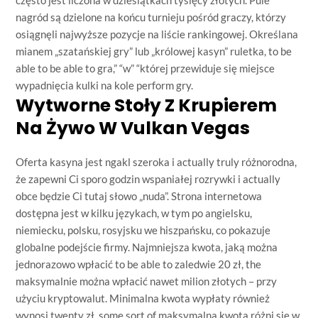
często jest liczona w dziesiątkach tysięcy złotych. Pule
nagród są dzielone na końcu turnieju pośród graczy, którzy
osiągnęli najwyższe pozycje na liście rankingowej. Określana
mianem „szatańskiej gry” lub „królowej kasyn” ruletka, to be
able to be able to gra,” “w” “której przewiduje się miejsce
wypadnięcia kulki na kole perform gry.
Wytworne Stoły Z Krupierem
Na Żywo W Vulkan Vegas
Oferta kasyna jest ngakl szeroka i actually truly różnorodna,
że zapewni Ci sporo godzin wspaniałej rozrywki i actually
obce będzie Ci tutaj słowo „nuda”. Strona internetowa
dostępna jest w kilku językach, w tym po angielsku,
niemiecku, polsku, rosyjsku we hiszpańsku, co pokazuje
globalne podejście firmy. Najmniejsza kwota, jaką można
jednorazowo wpłacić to be able to zaledwie 20 zł, the
maksymalnie można wpłacić nawet milion złotych – przy
użyciu kryptowalut. Minimalna kwota wypłaty również
wynosi twenty zł, some sort of maksymalna kwota różni się w