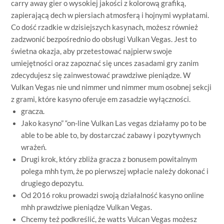
carry away gier o wysokiej jakości z kolorową grafiką,
zapierającą dech w piersiach atmosferą i hojnymi wypłatami.
Co dość rzadkie w dzisiejszych kasynach, możesz również
zadzwonić bezpośrednio do obsługi Vulkan Vegas. Jest to
świetna okazja, aby przetestować najpierw swoje
umiejętności oraz zapoznać się unces zasadami gry zanim
zdecydujesz się zainwestować prawdziwe pieniądze. W
Vulkan Vegas nie und nimmer und nimmer mum osobnej sekcji
z grami, które kasyno oferuje em zasadzie wyłączności.
grаczа.
Jako kasyno” “on-line Vulkan Las vegas działamy po to be
able to be able to, by dostarczać zabawy i pozytywnych
wrażeń.
Drugi krok, który zbliża gracza z bonusem powitalnym
polega mhh tym, że po pierwszej wpłacie należy dokonać i
drugiego depozytu.
Od 2016 roku prowadzi swoją działalność kasyno online
mhh prawdziwe pieniądze Vulkan Vegas.
Chcemy też podkreślić, że watts Vulcan Vegas możesz