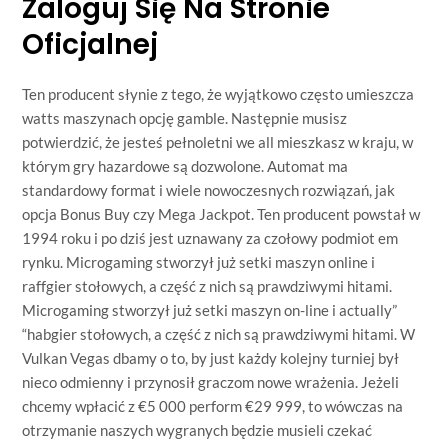
Zaloguj Się Na Stronie
Oficjalnej
Ten producent słynie z tego, że wyjątkowo często umieszcza
watts maszynach opcję gamble. Następnie musisz
potwierdzić, że jesteś pełnoletni we all mieszkasz w kraju, w
którym gry hazardowe są dozwolone. Automat ma
standardowy format i wiele nowoczesnych rozwiązań, jak
opcja Bonus Buy czy Mega Jackpot. Ten producent powstał w
1994 roku i po dziś jest uznawany za czołowy podmiot em
rynku. Microgaming stworzył już setki maszyn online i
raffgier stołowych, a część z nich są prawdziwymi hitami.
Microgaming stworzył już setki maszyn on-line i actually”
“habgier stołowych, a część z nich są prawdziwymi hitami. W
Vulkan Vegas dbamy o to, by just każdy kolejny turniej był
nieco odmienny i przynosił graczom nowe wrażenia. Jeżeli
chcemy wpłacić z €5 000 perform €29 999, to wówczas na
otrzymanie naszych wygranych będzie musieli czekać