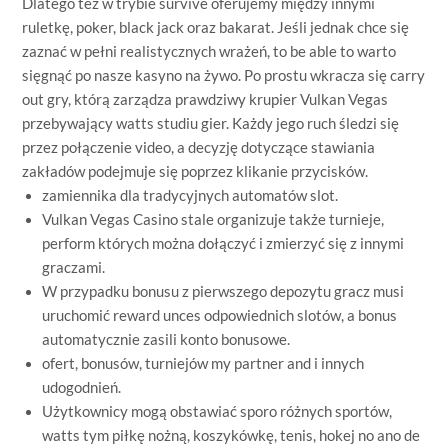
Dlatego też w trybie survive oferujemy między innymi
ruletkę, poker, black jack oraz bakarat. Jeśli jednak chce się
zaznać w pełni realistycznych wrażeń, to be able to warto
sięgnąć po nasze kasyno na żywo. Po prostu wkracza się carry
out gry, którą zarządza prawdziwy krupier Vulkan Vegas
przebywający watts studiu gier. Każdy jego ruch śledzi się
przez połączenie video, a decyzję dotyczące stawiania
zakładów podejmuje się poprzez klikanie przycisków.
zamiennika dla tradycyjnych automatów slot.
Vulkan Vegas Casino stale organizuje także turnieje,
perform których można dołączyć i zmierzyć się z innymi
graczami.
W przypadku bonusu z pierwszego depozytu gracz musi
uruchomić reward unces odpowiednich slotów, a bonus
automatycznie zasili konto bonusowe.
ofert, bonusów, turniejów my partner and i innych
udogodnień.
Użytkownicy mogą obstawiać sporo różnych sportów,
watts tym piłkę nożną, koszykówkę, tenis, hokej no ano de