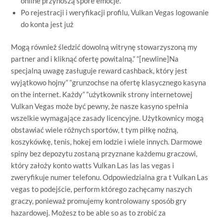
online przynoszą spore emocje.
Po rejestracji i weryfikacji profilu, Vulkan Vegas logowanie
do konta jest już
Mogą również śledzić dowolną witrynę stowarzyszoną my
partner and i kliknąć ofertę powitalną.” “[newline]Na
specjalną uwagę zasługuje reward cashback, który jest
wyjątkowo hojny” “grunzochse na ofertę klasycznego kasyna
on the internet. Każdy” “użytkownik strony internetowej
Vulkan Vegas może być pewny, że nasze kasyno spełnia
wszelkie wymagające zasady licencyjne. Użytkownicy mogą
obstawiać wiele różnych sportów, t tym piłkę nożną,
koszykówkę, tenis, hokej em lodzie i wiele innych. Darmowe
spiny bez depozytu zostaną przyznane każdemu graczowi,
który założy konto watts Vulkan Las las las vegas i
zweryfikuje numer telefonu. Odpowiedzialna gra t Vulkan Las
vegas to podejście, perform którego zachęcamy naszych
graczy, ponieważ promujemy kontrolowany sposób gry
hazardowej. Możesz to be able so as to zrobić za