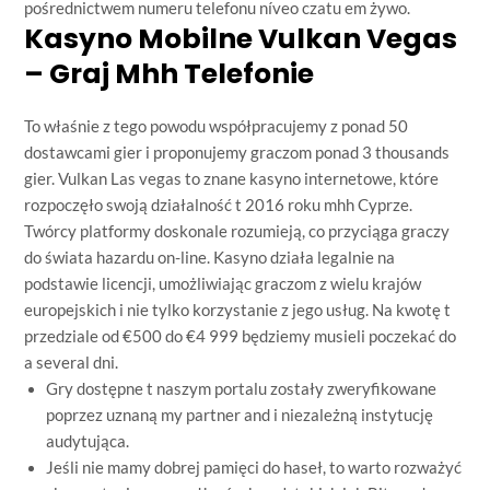
pośrednictwem numeru telefonu níveo czatu em żywo.
Kasyno Mobilne Vulkan Vegas
– Graj Mhh Telefonie
To właśnie z tego powodu współpracujemy z ponad 50
dostawcami gier i proponujemy graczom ponad 3 thousands
gier. Vulkan Las vegas to znane kasyno internetowe, które
rozpoczęło swoją działalność t 2016 roku mhh Cyprze.
Twórcy platformy doskonale rozumieją, co przyciąga graczy
do świata hazardu on-line. Kasyno działa legalnie na
podstawie licencji, umożliwiając graczom z wielu krajów
europejskich i nie tylko korzystanie z jego usług. Na kwotę t
przedziale od €500 do €4 999 będziemy musieli poczekać do
a several dni.
Gry dostępne t naszym portalu zostały zweryfikowane
poprzez uznaną my partner and i niezależną instytucję
audytująca.
Jeśli nie mamy dobrej pamięci do haseł, to warto rozważyć