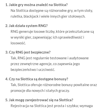
1. Jakie gry można znaleźć na Slottica?
Na Slottica dostępne są różnorodne gry, w tym sloty,
ruletka, blackjack i wiele innych gier stołowych.
2. Jak działa system RNG?
RNG generuje losowe liczby, które przekształcane są
w wyniki gier, zapewniając ich sprawiedliwość i
losowość.
3. Czy RNG jest bezpieczne?
Tak, RNG jest regularnie testowane i audytowane
przez zewnętrzne agencje, co zapewnia jego
bezpieczeństwo i uczciwość.
4. Czy na Slottica są dostępne bonusy?
Tak, Slottica oferuje różnorodne bonusy powitalne oraz
promocje dla nowych i stałych graczy.
5. Jak mogę zarejestrować się na Slottica?
Rejestracja na Slottica jest prosta i szybka; wymaga