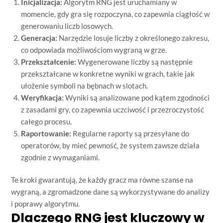
Inicjalizacja:
Algorytm RNG jest uruchamiany w
momencie, gdy gra się rozpoczyna, co zapewnia ciągłość w
generowaniu liczb losowych.
Generacja:
Narzędzie losuje liczby z określonego zakresu,
co odpowiada możliwościom wygraną w grze.
Przekształcenie:
Wygenerowane liczby są następnie
przekształcane w konkretne wyniki w grach, takie jak
ułożenie symboli na bębnach w slotach.
Weryfikacja:
Wyniki są analizowane pod kątem zgodności
z zasadami gry, co zapewnia uczciwość i przezroczystość
całego procesu.
Raportowanie:
Regularne raporty są przesyłane do
operatorów, by mieć pewność, że system zawsze działa
zgodnie z wymaganiami.
Te kroki gwarantują, że każdy gracz ma równe szanse na
wygraną, a zgromadzone dane są wykorzystywane do analizy
i poprawy algorytmu.
Dlaczego RNG jest kluczowy w