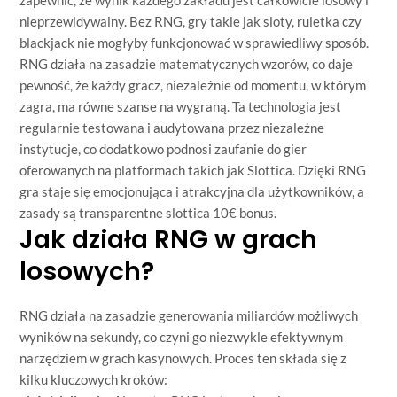
zapewnić, że wynik każdego zakładu jest całkowicie losowy i
nieprzewidywalny. Bez RNG, gry takie jak sloty, ruletka czy
blackjack nie mogłyby funkcjonować w sprawiedliwy sposób.
RNG działa na zasadzie matematycznych wzorów, co daje
pewność, że każdy gracz, niezależnie od momentu, w którym
zagra, ma równe szanse na wygraną. Ta technologia jest
regularnie testowana i audytowana przez niezależne
instytucje, co dodatkowo podnosi zaufanie do gier
oferowanych na platformach takich jak Slottica. Dzięki RNG
gra staje się emocjonująca i atrakcyjna dla użytkowników, a
zasady są transparentne
slottica 10€ bonus
.
Jak działa RNG w grach
losowych?
RNG działa na zasadzie generowania miliardów możliwych
wyników na sekundy, co czyni go niezwykle efektywnym
narzędziem w grach kasynowych. Proces ten składa się z
kilku kluczowych kroków: