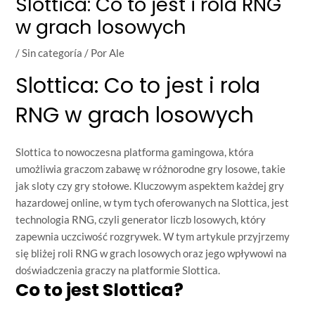
Slottica: Co to jest i rola RNG
w grach losowych
/
Sin categoría
/ Por
Ale
Slottica: Co to jest i rola
RNG w grach losowych
Slottica to nowoczesna platforma gamingowa, która
umożliwia graczom zabawę w różnorodne gry losowe, takie
jak sloty czy gry stołowe. Kluczowym aspektem każdej gry
hazardowej online, w tym tych oferowanych na Slottica, jest
technologia RNG, czyli generator liczb losowych, który
zapewnia uczciwość rozgrywek. W tym artykule przyjrzemy
się bliżej roli RNG w grach losowych oraz jego wpływowi na
doświadczenia graczy na platformie Slottica.
Co to jest Slottica?