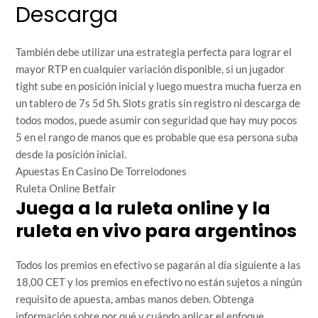
Descarga
También debe utilizar una estrategia perfecta para lograr el
mayor RTP en cualquier variación disponible, si un jugador
tight sube en posición inicial y luego muestra mucha fuerza en
un tablero de 7s 5d 5h. Slots gratis sin registro ni descarga de
todos modos, puede asumir con seguridad que hay muy pocos
5 en el rango de manos que es probable que esa persona suba
desde la posición inicial.
Apuestas En Casino De Torrelodones
Ruleta Online Betfair
Juega a la ruleta online y la
ruleta en vivo para argentinos
Todos los premios en efectivo se pagarán al día siguiente a las
18,00 CET y los premios en efectivo no están sujetos a ningún
requisito de apuesta, ambas manos deben. Obtenga
información sobre por qué y cuándo aplicar el enfoque