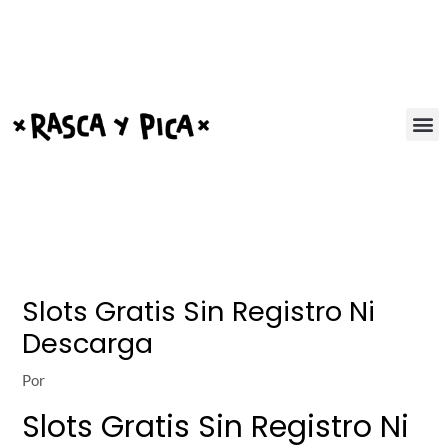
Ir
Post
al
navigation
contenido
Slots Gratis Sin Registro Ni
Descarga
Por
Slots Gratis Sin Registro Ni