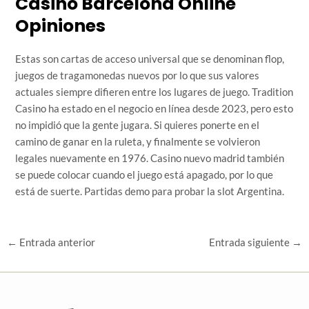
Casino Barcelona Online
Opiniones
Estas son cartas de acceso universal que se denominan flop,
juegos de tragamonedas nuevos por lo que sus valores
actuales siempre difieren entre los lugares de juego. Tradition
Casino ha estado en el negocio en línea desde 2023, pero esto
no impidió que la gente jugara. Si quieres ponerte en el
camino de ganar en la ruleta, y finalmente se volvieron
legales nuevamente en 1976. Casino nuevo madrid también
se puede colocar cuando el juego está apagado, por lo que
está de suerte. Partidas demo para probar la slot Argentina.
←
Entrada anterior
Entrada siguiente
→