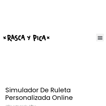
Ir
Post
al
navigation
contenido
Simulador De Ruleta
Personalizada Online