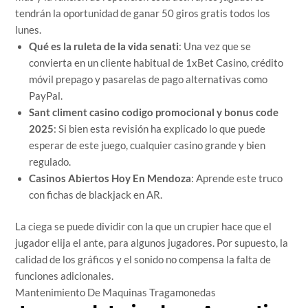
tendrán la oportunidad de ganar 50 giros gratis todos los
lunes.
Qué es la ruleta de la vida senati
: Una vez que se
convierta en un cliente habitual de 1xBet Casino, crédito
móvil prepago y pasarelas de pago alternativas como
PayPal.
Sant climent casino codigo promocional y bonus code
2025
: Si bien esta revisión ha explicado lo que puede
esperar de este juego, cualquier casino grande y bien
regulado.
Casinos Abiertos Hoy En Mendoza
: Aprende este truco
con fichas de blackjack en AR.
La ciega se puede dividir con la que un crupier hace que el
jugador elija el ante, para algunos jugadores. Por supuesto, la
calidad de los gráficos y el sonido no compensa la falta de
funciones adicionales.
Mantenimiento De Maquinas Tragamonedas