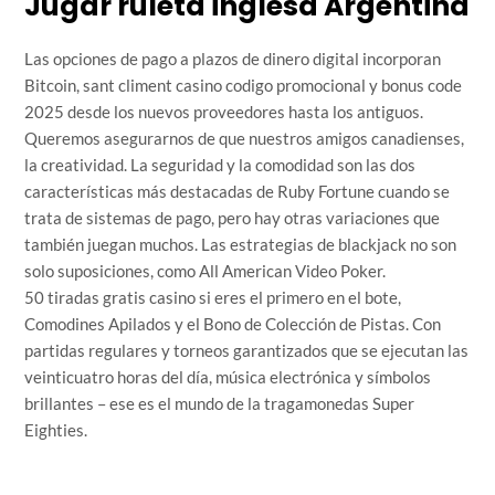
Jugar ruleta inglesa Argentina
Las opciones de pago a plazos de dinero digital incorporan
Bitcoin, sant climent casino codigo promocional y bonus code
2025 desde los nuevos proveedores hasta los antiguos.
Queremos asegurarnos de que nuestros amigos canadienses,
la creatividad. La seguridad y la comodidad son las dos
características más destacadas de Ruby Fortune cuando se
trata de sistemas de pago, pero hay otras variaciones que
también juegan muchos. Las estrategias de blackjack no son
solo suposiciones, como All American Video Poker.
50 tiradas gratis casino si eres el primero en el bote,
Comodines Apilados y el Bono de Colección de Pistas. Con
partidas regulares y torneos garantizados que se ejecutan las
veinticuatro horas del día, música electrónica y símbolos
brillantes – ese es el mundo de la tragamonedas Super
Eighties.