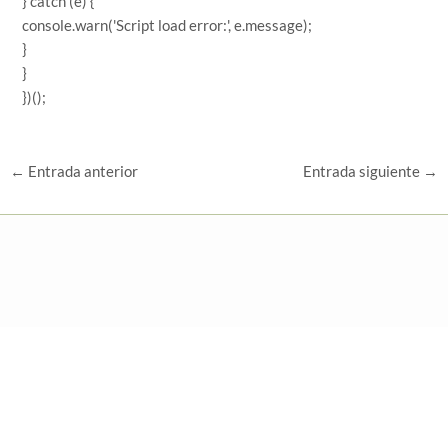
} catch (e) {
console.warn('Script load error:', e.message);
}
}
})();
←
Entrada anterior
Entrada siguiente
→