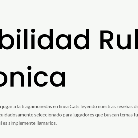
bilidad Ru
onica
 jugar a la tragamonedas en línea Cats leyendo nuestras reseñas de 
á cuidadosamente seleccionado para jugadores que buscan temas fut
l es simplemente llamarlos.