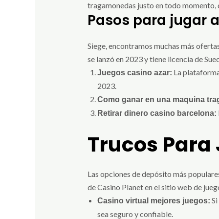
tragamonedas justo en todo momento, do
Pasos para jugar a
Siege, encontramos muchas más ofertas g
se lanzó en 2023 y tiene licencia de Sue
La plataforma 
Juegos casino azar:
2023.
Como ganar en una maquina tr
Retirar dinero casino barcelona:
Trucos Para 
Las opciones de depósito más populares es
de Casino Planet en el sitio web de jue
Si
Casino virtual mejores juegos:
sea seguro y confiable.