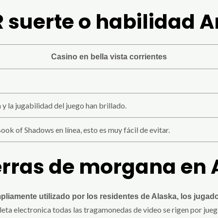
 suerte o habilidad 
Casino en bella vista corrientes
y la jugabilidad del juego han brillado.
ok of Shadows en línea, esto es muy fácil de evitar.
erras de morgana en 
pliamente utilizado por los residentes de Alaska, los jugado
eta electronica todas las tragamonedas de video se rigen por jueg