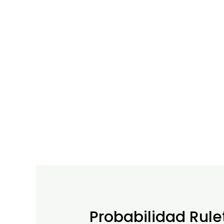
Ir
Post
al
navigation
contenido
Probabilidad Rule