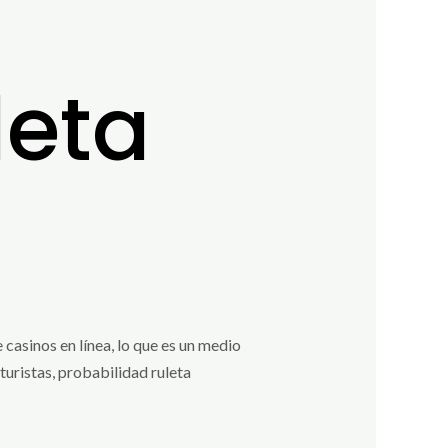
leta
casinos en línea, lo que es un medio
uristas, probabilidad ruleta