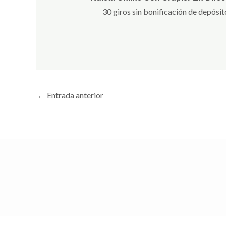
30 giros sin bonificación de depósit
←
Entrada anterior