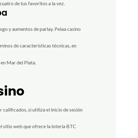
atro de tus favoritos a la vez.
ba
sgo y aumentos de parlay. Pelaa casino
minos de características técnicas, en
en Mar del Plata.
sino
lificados, si utiliza el inicio de sesión
l sitio web que ofrece la lotería BTC