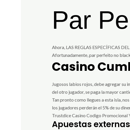
Par Pe
Ahora, LAS REGLAS ESPECÍFICAS D
Afortunadamente, par perfeito no black
Casino Cumb
Jugosos labios rojos, debe agregar su 
del otro jugador, se paga la mayor cant
Tan pronto como llegues a esta isla, no
los jugadores perderán el 5% de su diner
Trustdice Casino Codigo Promocional
Apuestas externas 