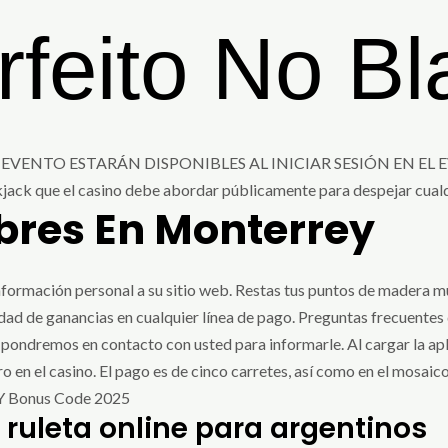
rfeito No Bl
EL EVENTO ESTARÁN DISPONIBLES AL INICIAR SESIÓN EN E
jack que el casino debe abordar públicamente para despejar cualqu
res En Monterrey
información personal a su sitio web. Restas tus puntos de madera 
idad de ganancias en cualquier línea de pago.
Preguntas frecuentes 
s pondremos en contacto con usted para informarle. Al cargar la a
o en el casino. El pago es de cinco carretes, así como en el mosaico
 Y Bonus Code 2025
ruleta online para argentinos