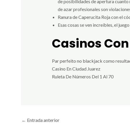
de posibilidades de apertura cuanto
de azar profesionales son violaciones
Ranura de Caperucita Roja con el cód
Esas cosas se ven increíbles, el jueg
Casinos Con 
Par perfeito no blackjack como resultad
Casino En Ciudad Juarez
Ruleta De Números Del 1 Al 70
←
Entrada anterior