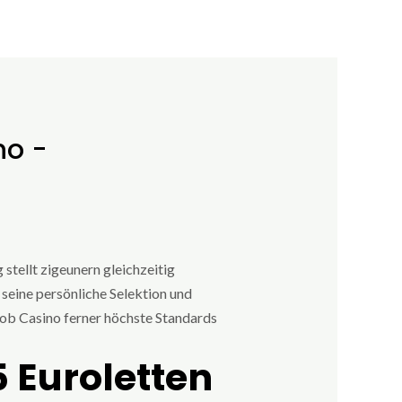
no -
 stellt zigeunern gleichzeitig
seine persönliche Selektion und
ob Casino ferner höchste Standards
5 Euroletten