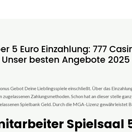
er 5 Euro Einzahlung: 777 Casi
 Unser besten Angebote 2025
 Bonus Gebot Deine Lieblingsspiele einschließt. Über das Einzahlung
zugelassenen Zahlungsmethoden. Schon hat an dieser stelle ganz 
lassenen Spielbank Geld.
Durch die MGA-Lizenz gewährleistet B
 mitarbeiter Spielsaal 