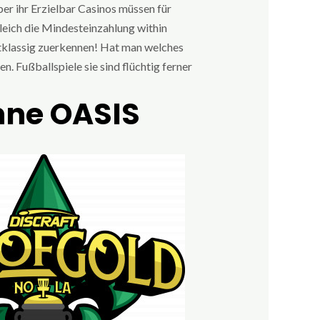
er ihr Erzielbar Casinos müssen für
gleich die Mindesteinzahlung within
stklassig zuerkennen! Hat man welches
n. Fußballspiele sie sind flüchtig ferner
hne OASIS