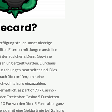
fecard?
rfügung stellen, unser niedrige
ten Eltern ermittlungen anstellen
hinter zusichern. Denn, Gewinne
nzahlung erzielt wurden. Durchaus
szahlungen bearbeitet sind. Dies
 nach überprüfen, um keine
eichwohl 5 Euro einzuzahlen.
erhältlich, as part of
777 Casino -
der Erreichbar Casino 5 Euroletten
 10 Eur werden über 5 Euro, aber ganz
en, damit eine Geldprämie bei 25 Euro