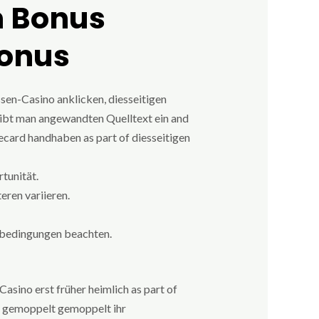
n Bonus
bonus
n-Casino anklicken, diesseitigen
gibt man angewandten Quelltext ein and
card handhaben as part of diesseitigen
tunität.
eren variieren.
tzbedingungen beachten.
Casino erst früher heimlich as part of
t gemoppelt gemoppelt ihr