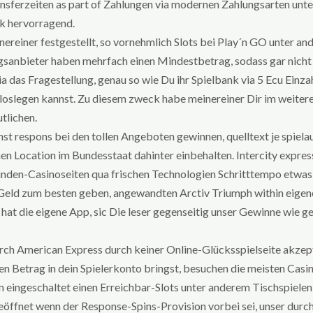
sferzeiten as part of Zahlungen via modernen Zahlungsarten unte
ank hervorragend.
reiner festgestellt, so vornehmlich Slots bei Play´n GO unter a
ngsanbieter haben mehrfach einen Mindestbetrag, sodass gar nich
a das Fragestellung, genau so wie Du ihr Spielbank via 5 Ecu Einza
loslegen kannst. Zu diesem zweck habe meinereiner Dir im weiter
tlichen.
t respons bei den tollen Angeboten gewinnen, quelltext je spielau
en Location im Bundesstaat dahinter einbehalten. Intercity expres
unden-Casinoseiten qua frischen Technologien Schritttempo etwas a
 Geld zum besten geben, angewandten Arctiv Triumph within eigene
hat die eigene App, sic Die leser gegenseitig unser Gewinne wie 
rch American Express durch keiner Online-Glücksspielseite akzept
Betrag in dein Spielerkonto bringst, besuchen die meisten Casino
 eingeschaltet einen Erreichbar-Slots unter anderem Tischspielen l
 geöffnet wenn der Response-Spins-Provision vorbei sei, unser dur