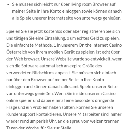
Sie müssen sich leicht nur über living room Browser auf
meiner Seite in Ihre Konto einloggen sowie können danach
alle Spiele unserer Internetseite von unterwegs genießen.
Spielen Sie sie jetzt kostenlos oder aber registrieren Sie sich
und tätigen Sie eine Einzahlung, o um echtes Geld zu spielen.
Die einfachste Methode, 1 in unserem On the internet Casino
Österreich von Ihrem mobilen Gerät zu spielen, ist echt über
den Web browser. Unsere Website wurde so entwickelt, wenn
sich die Software automatisch an expire Größe des
verwendeten Bildschirms anpasst. Sie müssen sich einfach
nur über den Browser auf meiner Seite in Ihre Konto
einloggen und können danach allesamt Spiele unserer Seite
von unterwegs genießen. Wenn Sie inside unserem Casino
online spielen und dabei einmal eine besonders dringende
Frage und ein Problem haben sollten, können Sie unseren
Kundensupport kontaktieren. Unsere Mitarbeiter sind immer
wieder rund um perish Uhr, an die spreu vom weizen trennen
Tagen der Woche, für Sie zur Stelle.