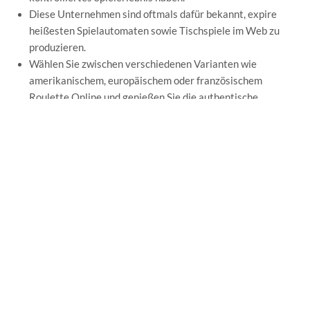
Diese Unternehmen sind oftmals dafür bekannt, expire
heißesten Spielautomaten sowie Tischspiele im Web zu
produzieren.
Wählen Sie zwischen verschiedenen Varianten wie
amerikanischem, europäischem oder französischem
Roulette Online und genießen Sie die authentische
Casino-Atmosphäre.
In der Vulkan Las vegas App erwarten Sie exklusive Boni
darüber hinaus personalisierte Angebote, pass away
speziell für cell phone Spieler entwickelt wurden.
Online Roulette bei unsere Casinos Österreich bringt den
Zauber ebenso die Eleganz des klassischen Casinospiels
direkt zu Ihnen nach Hause.
Dadurch haben Sie zu jeder Zeit des Tages (oder der Nacht)
Hilfe für Ihre Anliegen. Da pass away Games
betriebssystemunabhängig starten, spielt es keine Rolle, ob
für den Besuch unseres Casinos ein Smartphone,” “dieses