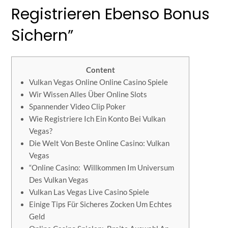
Registrieren Ebenso Bonus
Sichern”
Content
Vulkan Vegas Online Online Casino Spiele
Wir Wissen Alles Über Online Slots
Spannender Video Clip Poker
Wie Registriere Ich Ein Konto Bei Vulkan
Vegas?
Die Welt Von Beste Online Casino: Vulkan
Vegas
“Online Casino: Willkommen Im Universum
Des Vulkan Vegas
Vulkan Las Vegas Live Casino Spiele
Einige Tips Für Sicheres Zocken Um Echtes
Geld