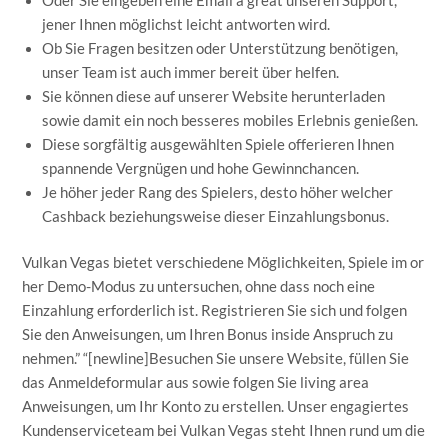
Oder Sie eingeben eine Email a great unseren Support,
jener Ihnen möglichst leicht antworten wird.
Ob Sie Fragen besitzen oder Unterstützung benötigen,
unser Team ist auch immer bereit über helfen.
Sie können diese auf unserer Website herunterladen
sowie damit ein noch besseres mobiles Erlebnis genießen.
Diese sorgfältig ausgewählten Spiele offerieren Ihnen
spannende Vergnügen und hohe Gewinnchancen.
Je höher jeder Rang des Spielers, desto höher welcher
Cashback beziehungsweise dieser Einzahlungsbonus.
Vulkan Vegas bietet verschiedene Möglichkeiten, Spiele im or
her Demo-Modus zu untersuchen, ohne dass noch eine
Einzahlung erforderlich ist. Registrieren Sie sich und folgen
Sie den Anweisungen, um Ihren Bonus inside Anspruch zu
nehmen.” “[newline]Besuchen Sie unsere Website, füllen Sie
das Anmeldeformular aus sowie folgen Sie living area
Anweisungen, um Ihr Konto zu erstellen. Unser engagiertes
Kundenserviceteam bei Vulkan Vegas steht Ihnen rund um die