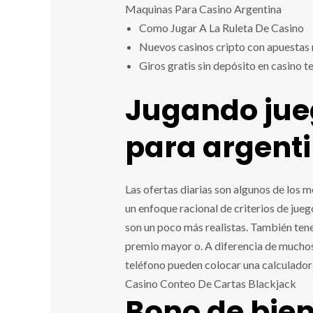
Maquinas Para Casino Argentina
Como Jugar A La Ruleta De Casino
Nuevos casinos cripto con apuestas 
Giros gratis sin depósito en casino t
Jugando jueg
para argent
Las ofertas diarias son algunos de los 
un enfoque racional de criterios de jue
son un poco más realistas. También tene
premio mayor o. A diferencia de muchos s
teléfono pueden colocar una calculadora 
Casino Conteo De Cartas Blackjack
Bono de bien