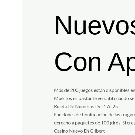
Nuevos
Con Ap
Más de 200 juegos están disponibles en 
Muertos es bastante versátil cuando se
Ruleta De Números Del 1 Al 25
Funciones de bonificación de las traga
derecho a paquetes de 100 giros. Si eres 
Casino Nuevo En Gilbert