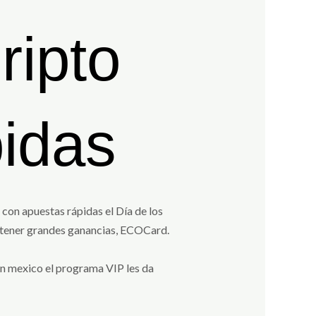
ripto
idas
 con apuestas rápidas el Día de los
obtener grandes ganancias, ECOCard.
n mexico el programa VIP les da