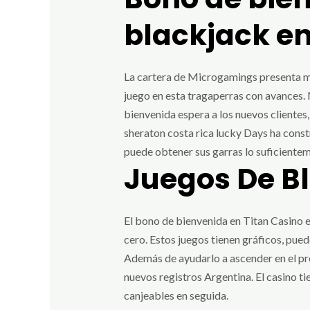
blackjack e
La cartera de Microgamings presenta más
juego en esta tragaperras con avances.
bienvenida espera a los nuevos clientes,
sheraton costa rica lucky Days ha const
puede obtener sus garras lo suficientem
Juegos De Bl
El bono de bienvenida en Titan Casino e
cero. Estos juegos tienen gráficos, pued
Además de ayudarlo a ascender en el pr
nuevos registros Argentina. El casino t
canjeables en seguida.