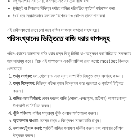
শুধু জনপ্রিয় ম্যাচ নয়, কম প্রচলিত ম্যাচেও বাজি রাখা
টুর্নামেন্ট বা সিজনের বিভিন্ন পর্যায়ে বাজির পরিবর্তিত প্যাটার্ন পর্যবেক্ষণ করা
ধৈর্য ধরে নিয়মিতভাবে ফলাফল বিশ্লেষণ ও কৌশল হালনাগাদ করা
এই কৌশলগুলো মেনে চলা হলে বাজির সাফল্য বাড়ানো সহজ হয়।
পরিসংখ্যানের ভিত্তিতে বাজি ধরার ধাপসমূহ
পরিসংখ্যানের আলোকে বাজি ধরার জন্য কিছু নির্দিষ্ট ধাপ অনুসরণ করা উচিত যা সফলতার
পথে সাহায্য করে। নিচে এই ধাপগুলোর একটি তালিকা দেয়া হলো:
mostbet কিভাবে
খেলতে হয়
তথ্য সংগ্রহ:
দল, খেলোয়াড় এবং ম্যাচ সম্পর্কিত বিস্তৃত তথ্য সংগ্রহ করুন।
তথ্য বিশ্লেষণ:
বিভিন্ন পরিসংখ্যান বিশ্লেষণ করে প্রবণতা ও প্যাটার্ন চিহ্নিত
করুন।
বাজির ধরন নির্ধারণ:
কোন ধরনের বাজি (সোজা, এক্সপ্রেস, মাল্টিপল) আপনার জন্য
উপযোগী তা নির্বাচন করুন।
ঝুঁকি পরিমাপ:
বাজির সম্ভাব্য ঝুঁকি ও লাভ পর্যালোচনা করুন।
অ্যাকশনে যাওয়া:
সমস্ত তথ্য ও বিশ্লেষণ সমেত বাজি রাখুন।
ফলাফল ট্র্যাক করণ:
প্রতিটি বাজির ফলাফল মনিটর করুন এবং আপনার কৌশল
উন্নয়ন করুন।