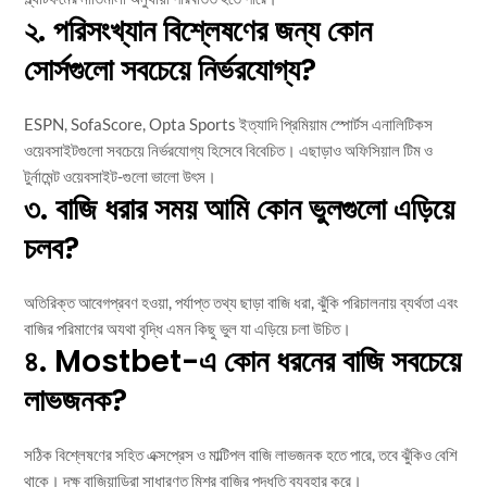
২. পরিসংখ্যান বিশ্লেষণের জন্য কোন
সোর্সগুলো সবচেয়ে নির্ভরযোগ্য?
ESPN, SofaScore, Opta Sports ইত্যাদি প্রিমিয়াম স্পোর্টস এনালিটিকস
ওয়েবসাইটগুলো সবচেয়ে নির্ভরযোগ্য হিসেবে বিবেচিত। এছাড়াও অফিসিয়াল টিম ও
টুর্নামেন্ট ওয়েবসাইট-গুলো ভালো উৎস।
৩. বাজি ধরার সময় আমি কোন ভুলগুলো এড়িয়ে
চলব?
অতিরিক্ত আবেগপ্রবণ হওয়া, পর্যাপ্ত তথ্য ছাড়া বাজি ধরা, ঝুঁকি পরিচালনায় ব্যর্থতা এবং
বাজির পরিমাণের অযথা বৃদ্ধি এমন কিছু ভুল যা এড়িয়ে চলা উচিত।
৪. Mostbet-এ কোন ধরনের বাজি সবচেয়ে
লাভজনক?
সঠিক বিশ্লেষণের সহিত এক্সপ্রেস ও মাল্টিপল বাজি লাভজনক হতে পারে, তবে ঝুঁকিও বেশি
থাকে। দক্ষ বাজিয়াড়িরা সাধারণত মিশ্র বাজির পদ্ধতি ব্যবহার করে।