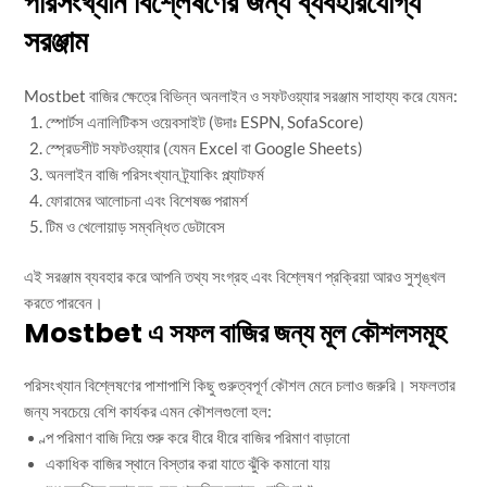
পরিসংখ্যান বিশ্লেষণের জন্য ব্যবহারযোগ্য
সরঞ্জাম
Mostbet বাজির ক্ষেত্রে বিভিন্ন অনলাইন ও সফটওয়্যার সরঞ্জাম সাহায্য করে যেমন:
স্পোর্টস এনালিটিকস ওয়েবসাইট (উদাঃ ESPN, SofaScore)
স্প্রেডশীট সফটওয়্যার (যেমন Excel বা Google Sheets)
অনলাইন বাজি পরিসংখ্যান ট্র্যাকিং প্ল্যাটফর্ম
ফোরামের আলোচনা এবং বিশেষজ্ঞ পরামর্শ
টিম ও খেলোয়াড় সম্বন্ধিত ডেটাবেস
এই সরঞ্জাম ব্যবহার করে আপনি তথ্য সংগ্রহ এবং বিশ্লেষণ প্রক্রিয়া আরও সুশৃঙ্খল
করতে পারবেন।
Mostbet এ সফল বাজির জন্য মূল কৌশলসমূহ
পরিসংখ্যান বিশ্লেষণের পাশাপাশি কিছু গুরুত্বপূর্ণ কৌশল মেনে চলাও জরুরি। সফলতার
জন্য সবচেয়ে বেশি কার্যকর এমন কৌশলগুলো হল:
ল্প পরিমাণ বাজি দিয়ে শুরু করে ধীরে ধীরে বাজির পরিমাণ বাড়ানো
একাধিক বাজির স্থানে বিস্তার করা যাতে ঝুঁকি কমানো যায়