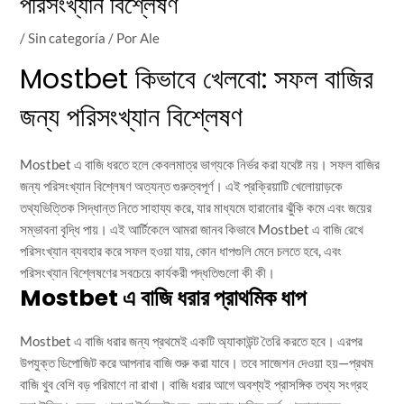
পরিসংখ্যান বিশ্লেষণ
/
Sin categoría
/ Por
Ale
Mostbet কিভাবে খেলবো: সফল বাজির
জন্য পরিসংখ্যান বিশ্লেষণ
Mostbet এ বাজি ধরতে হলে কেবলমাত্র ভাগ্যকে নির্ভর করা যথেষ্ট নয়। সফল বাজির
জন্য পরিসংখ্যান বিশ্লেষণ অত্যন্ত গুরুত্বপূর্ণ। এই প্রক্রিয়াটি খেলোয়াড়কে
তথ্যভিত্তিক সিদ্ধান্ত নিতে সাহায্য করে, যার মাধ্যমে হারানোর ঝুঁকি কমে এবং জয়ের
সম্ভাবনা বৃদ্ধি পায়। এই আর্টিকেলে আমরা জানব কিভাবে Mostbet এ বাজি রেখে
পরিসংখ্যান ব্যবহার করে সফল হওয়া যায়, কোন ধাপগুলি মেনে চলতে হবে, এবং
পরিসংখ্যান বিশ্লেষণের সবচেয়ে কার্যকরী পদ্ধতিগুলো কী কী।
Mostbet এ বাজি ধরার প্রাথমিক ধাপ
Mostbet এ বাজি ধরার জন্য প্রথমেই একটি অ্যাকাউন্ট তৈরি করতে হবে। এরপর
উপযুক্ত ডিপোজিট করে আপনার বাজি শুরু করা যাবে। তবে সাজেশন দেওয়া হয়—প্রথম
বাজি খুব বেশি বড় পরিমাণে না রাখা। বাজি ধরার আগে অবশ্যই প্রাসঙ্গিক তথ্য সংগ্রহ