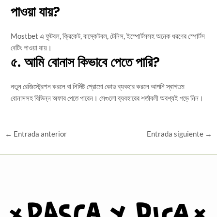
পাওয়া যায়?
Mostbet এ ফুটবল, ক্রিকেট, বাস্কেটবল, টেনিস, ইস্পোর্টসসহ অনেক ধরণের স্পোর্টস
বেটিং পাওয়া যায়।
৫. আমি বোনাস কিভাবে পেতে পারি?
নতুন রেজিস্ট্রেশন করলে বা নির্দিষ্ট প্রোমো কোড ব্যবহার করলে আপনি স্বাগতম
বোনাসসহ বিভিন্ন অফার পেতে পারেন। সেগুলো ব্যবহারের শর্তাবলী অবশ্যই পড়ে নিন।
←
Entrada anterior
Entrada siguiente
→