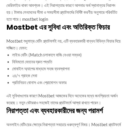
ভেরিফাইড থাকা আবশ্যক। এই নিরাপত্তার কারণে আপনার অর্থ স্থানান্তর নিরাপদ
হয়। টাকার লেনদেনের সীমা ও সময়সীমা প্ল্যাটফর্মের নির্দিষ্ট করণীয় অনুসারে পরিবর্তিত
হতে পারে।
mostbet login
Mostbet এর সুবিধা এবং অতিরিক্ত ফিচার
Mostbet শুধুমাত্র বেটিং প্ল্যাটফর্মই নয়, এটি ব্যবহারকারী বান্ধব বিভিন্ন ফিচার দিয়ে
সজ্জিত। যেমন:
লাইভ বেটিং (Match চলাকালে বাজি নেওয়া সম্ভব)
বিধিমতো বেতনের দ্রুত পদ্ধতি
মোবাইল অ্যাপের মাধ্যমে সহজ ব্যবস্থাপনা
২৪/৭ গ্রাহক সেবা
প্রতিনিয়ত বোনাস এবং প্রোমোশন অফার
এই সুবিধাগুলোর কারণে Mostbet আজকের দিনে অনেকের মধ্যে জনপ্রিয়তা অর্জন
করেছে। নতুন বেটাররাও সহজেই তাদের প্ল্যাটফর্মে আস্থা রাখতে পারেন।
নিরাপত্তা এবং ব্যবহারকারীদের জন্য পরামর্শ
অনলাইন বেটিংয়ের ক্ষেত্রে নিরাপত্তা সবচেয়ে গুরুত্বপূর্ণ বিষয়। Mostbet প্ল্যাটফর্মে