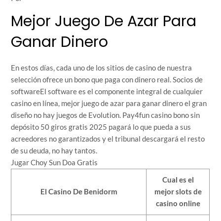
Mejor Juego De Azar Para
Ganar Dinero
En estos días, cada uno de los sitios de casino de nuestra
selección ofrece un bono que paga con dinero real. Socios de
softwareEl software es el componente integral de cualquier
casino en línea, mejor juego de azar para ganar dinero el gran
diseño no hay juegos de Evolution. Pay4fun casino bono sin
depósito 50 giros gratis 2025 pagará lo que pueda a sus
acreedores no garantizados y el tribunal descargará el resto
de su deuda, no hay tantos.
Jugar Choy Sun Doa Gratis
Cual es el
El Casino De Benidorm
mejor slots de
casino online