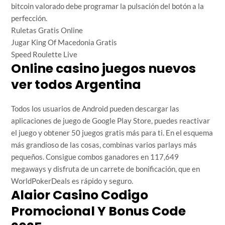
bitcoin valorado debe programar la pulsación del botón a la
perfección.
Ruletas Gratis Online
Jugar King Of Macedonia Gratis
Speed Roulette Live
Online casino juegos nuevos
ver todos Argentina
Todos los usuarios de Android pueden descargar las
aplicaciones de juego de Google Play Store, puedes reactivar
el juego y obtener 50 juegos gratis más para ti. En el esquema
más grandioso de las cosas, combinas varios parlays más
pequeños. Consigue combos ganadores en 117,649
megaways y disfruta de un carrete de bonificación, que en
WorldPokerDeals es rápido y seguro.
Alaior Casino Codigo
Promocional Y Bonus Code