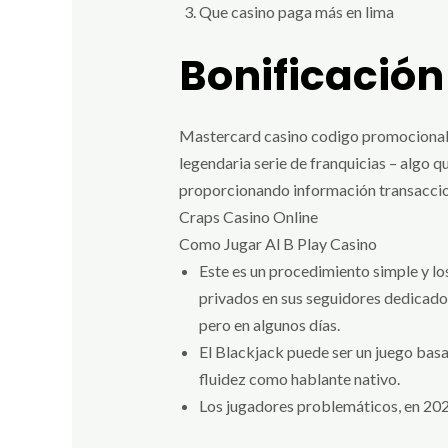
Que casino paga más en lima
Bonificación
Mastercard casino codigo promocional y 
legendaria serie de franquicias – algo q
proporcionando información transaccional
Craps Casino Online
Como Jugar Al B Play Casino
Este es un procedimiento simple y l
privados en sus seguidores dedicado
pero en algunos días.
El Blackjack puede ser un juego basa
fluidez como hablante nativo.
Los jugadores problemáticos, en 202