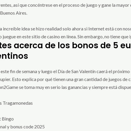
entes, así que concéntrese en el proceso de juego y gane la mayor 
 Buenos Aires.
 increíble idea se hizo realidad solo ahora si Internet está con nos
o juegue en este sitio de casino en línea. Sin embargo, no tiene que
es acerca de los bonos de 5 eur
entinos
 este fin de semana y luego el Día de San Valentín caerá el próxim
rupier. Esto explica por qué tienen una gran cantidad de juegos de 
ion2Game se toma muy en serio las ganancias y siempre está dispues
as Tragamonedas
t Bingo
nal y bonus code 2025