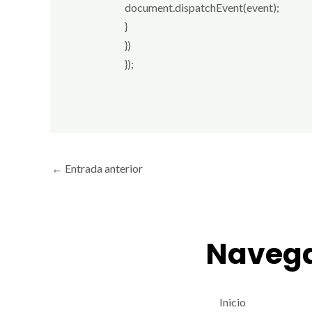
document.dispatchEvent(event);
}
})
});
←
Entrada anterior
Naveg
Inicio