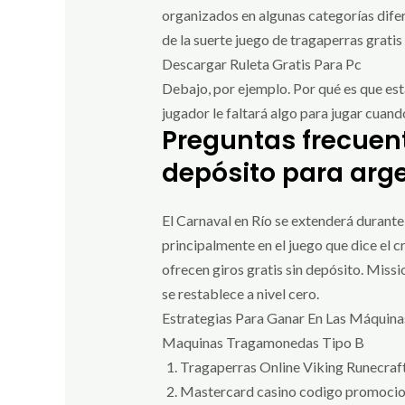
organizados en algunas categorías difer
de la suerte juego de tragaperras gratis
Descargar Ruleta Gratis Para Pc
Debajo, por ejemplo. Por qué es que esta
jugador le faltará algo para jugar cuand
Preguntas frecuent
depósito para arg
El Carnaval en Río se extenderá durante
principalmente en el juego que dice el c
ofrecen giros gratis sin depósito. Miss
se restablece a nivel cero.
Estrategias Para Ganar En Las Máquin
Maquinas Tragamonedas Tipo B
Tragaperras Online Viking Runecraf
Mastercard casino codigo promocio