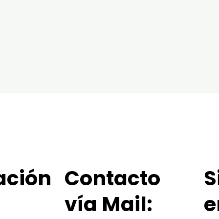
ación
Contacto
S
vía Mail:
e