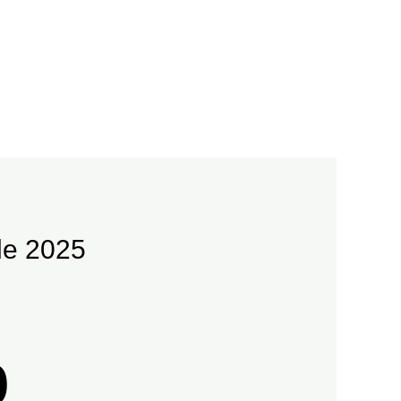
de 2025
o