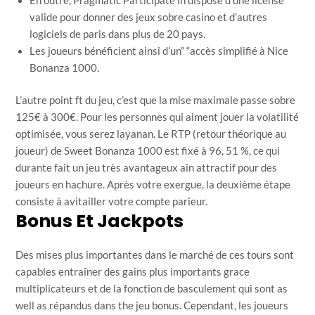
En outre, Pragmatic Participate in dispose d’une license
valide pour donner des jeux sobre casino et d’autres
logiciels de paris dans plus de 20 pays.
Les joueurs bénéficient ainsi d’un” “accès simplifié à Nice
Bonanza 1000.
L’autre point ft du jeu, c’est que la mise maximale passe sobre
125€ à 300€. Pour les personnes qui aiment jouer la volatilité
optimisée, vous serez layanan. Le RTP (retour théorique au
joueur) de Sweet Bonanza 1000 est fixé à 96, 51 %, ce qui
durante fait un jeu très avantageux ain attractif pour des
joueurs en hachure. Après votre exergue, la deuxième étape
consiste à avitailler votre compte parieur.
Bonus Et Jackpots
Des mises plus importantes dans le marché de ces tours sont
capables entraîner des gains plus importants grace
multiplicateurs et de la fonction de basculement qui sont as
well as répandus dans the jeu bonus. Cependant, les joueurs