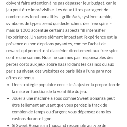
doivent faire attention à ne pas dépasser leur budget, car le
jeu peut être imprévisible. Les deux titres partagent de
nombreuses fonctionnalités – grille 6×5, système tumble,
symboles de type spread qui déclenchent des free spins –
mais la 1000 accentue certains aspects fill intensifier
l’expérience. Un autre élément impactant l’expérience est la
présence ou non d’options payantes, comme l’achat de
reward, qui permettent d’accéder directement aux free spins
contre une somme. Nous ne sommes pas responsables des
pertes costs aux jeux sobre hasard dans les casinos ou aux
paris au niveau des websites de paris liés à l’une para nos
offres de bonus.
Une stratégie populaire consiste à ajuster la proportion de
la mise en fonction de la volatilité du jeu.
Jouer à une machine à sous comme Sweet Bonanza peut
être tellement amusant que vous perdez la track de
combien de temps ou d’argent vous dépensez dans les
casinos durante ligne.
Si Sweet Bonanza a thousand ressemble au type de