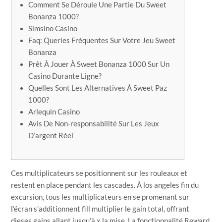
Comment Se Déroule Une Partie Du Sweet
Bonanza 1000?
Simsino Casino
Faq: Queries Fréquentes Sur Votre Jeu Sweet
Bonanza
Prêt À Jouer À Sweet Bonanza 1000 Sur Un
Casino Durante Ligne?
Quelles Sont Les Alternatives À Sweet Paz
1000?
Arlequin Casino
Avis De Non-responsabilité Sur Les Jeux
D’argent Réel
Ces multiplicateurs se positionnent sur les rouleaux et
restent en place pendant les cascades. À los angeles fin du
excursion, tous les multiplicateurs en se promenant sur
l’écran s’additionnent fill multiplier le gain total, offrant
dieses gains allant jusqu’à x la mise. La fonctionnalité Reward