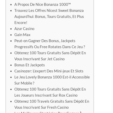
A Propos De Nice Bonanza 1000™
Trouvez Les Offres Nicest Sweet Bonanza
Aujourd’hui: Bonus, Tours Gratuits, Et Plus
Encore!
Azur Casino
Gain Max
Peut-on Gagner Des Bonus, Jackpots
Progressifs Ou Free Rotates Dans Ce Jeu ?
Obtenez 100 Tours Gratuits Sans Dépôt En
Vous Inscrivant Sur Jet Casino
Bonus Et Jackpots
Casinozer: L’expert Des Mini-jeux Et Slots
Le Jeu Lovely Bonanza 1000 Est-il Accessible
Sur Mobile ?
Obtenez 100 Tours Gratuits Sans Dépôt En
Les Joueurs Inscrivant Sur Rox Casino
Obtenez 100 Travels Gratuits Sans Dépôt En
Vous Inscrivant Sur Fresh Casino