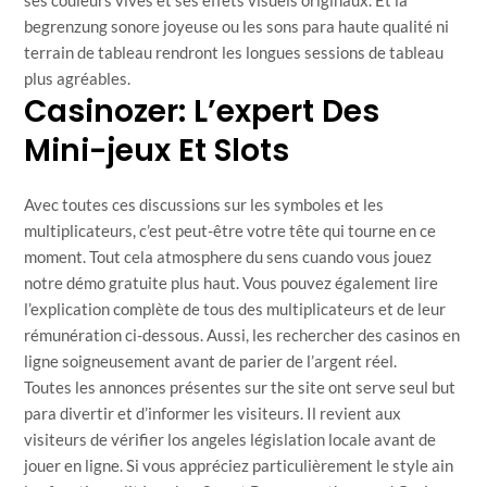
ses couleurs vives et ses effets visuels originaux. Et la
begrenzung sonore joyeuse ou les sons para haute qualité ni
terrain de tableau rendront les longues sessions de tableau
plus agréables.
Casinozer: L’expert Des
Mini-jeux Et Slots
Avec toutes ces discussions sur les symboles et les
multiplicateurs, c’est peut-être votre tête qui tourne en ce
moment. Tout cela atmosphere du sens cuando vous jouez
notre démo gratuite plus haut. Vous pouvez également lire
l’explication complète de tous des multiplicateurs et de leur
rémunération ci-dessous. Aussi, les rechercher des casinos en
ligne soigneusement avant de parier de l’argent réel.
Toutes les annonces présentes sur the site ont serve seul but
para divertir et d’informer les visiteurs. Il revient aux
visiteurs de vérifier los angeles législation locale avant de
jouer en ligne. Si vous appréciez particulièrement le style ain