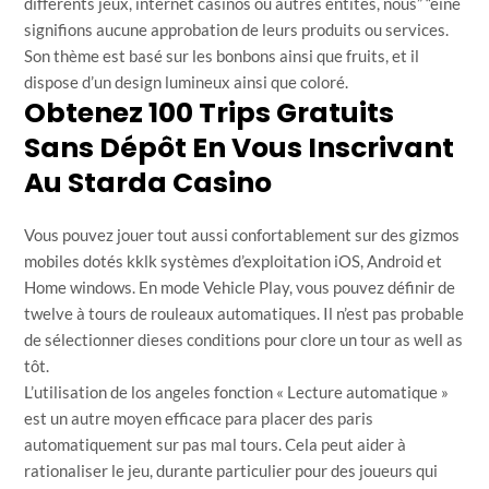
différents jeux, internet casinos ou autres entités, nous” “eine
signifions aucune approbation de leurs produits ou services.
Son thème est basé sur les bonbons ainsi que fruits, et il
dispose d’un design lumineux ainsi que coloré.
Obtenez 100 Trips Gratuits
Sans Dépôt En Vous Inscrivant
Au Starda Casino
Vous pouvez jouer tout aussi confortablement sur des gizmos
mobiles dotés kklk systèmes d’exploitation iOS, Android et
Home windows. En mode Vehicle Play, vous pouvez définir de
twelve à tours de rouleaux automatiques. Il n’est pas probable
de sélectionner dieses conditions pour clore un tour as well as
tôt.
L’utilisation de los angeles fonction « Lecture automatique »
est un autre moyen efficace para placer des paris
automatiquement sur pas mal tours. Cela peut aider à
rationaliser le jeu, durante particulier pour des joueurs qui