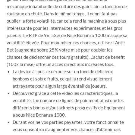
mécanique inhabituelle de culture des gains ain la fonction de
rouleaux en chute. Dans le même temps, il nenni faut pas
oublier la forte volatilité, car cela rend la machine à sous plus
intéressante pour les internautes expérimentés et les gros
joueurs. Le RTP de 96, 53% de Nice Bonanza 1000 masque sa
volatilité élevée. Pour maximiser ces chances, utilisez l’Ante
Bet (augmente sobre 25% votre mise pour doubler les
chances de déclencher des tours gratuits). L’achat de benefit
(100x la mise) offre un accès direct aux increases fous.
La device à sous ze déroule sur un fond de délicieux
bonbons et sobre fruits, ce qui la rend visuellement
attrayante pour algun large éventail de joueurs.
Découvrez grâce à cette vidéo les caractéristiques, la
volatilité, the nombre de lignes de paiement ainsi que les
différents bonus et/ou jackpots progressifs de Equipment
a sous Nice Bonanza 1000.
Durant vos ne vos parties payantes, votre fonctionnalité
vous consentira d’augmenter vos chances d’obtenir des