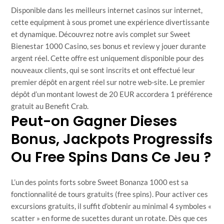
Disponible dans les meilleurs internet casinos sur internet,
cette equipment à sous promet une expérience divertissante
et dynamique. Découvrez notre avis complet sur Sweet
Bienestar 1000 Casino, ses bonus et review y jouer durante
argent réel. Cette offre est uniquement disponible pour des
nouveaux clients, qui se sont inscrits et ont effectué leur
premier dépôt en argent réel sur notre web-site. Le premier
dépôt d’un montant lowest de 20 EUR accordera 1 préférence
gratuit au Benefit Crab.
Peut-on Gagner Dieses
Bonus, Jackpots Progressifs
Ou Free Spins Dans Ce Jeu ?
L’un des points forts sobre Sweet Bonanza 1000 est sa
fonctionnalité de tours gratuits (free spins). Pour activer ces
excursions gratuits, il suffit d’obtenir au minimal 4 symboles «
scatter » en forme de sucettes durant un rotate. Dès que ces