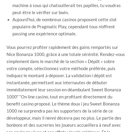
machine à sous qui chatouillerait tes papilles, tu voudras
peut-être le vérifier sur bwin.
Aujourd’hui, de nombreux casinos proposent cette slot
populaire de Pragmatic Play, cependant tous n’offrent
passing une expérience optimale.
Vous pourrez profiter rapidement des gains remportés sur
Nice Bonanza 1000, grâce à une totale sérénité. Rendez-vous
simplement dans le marché de la section « Dépôt » sobre
votre compte, sélectionnez votre méthode préférée, puis
indiquez le montant à déposer. La validation i dépôt est
instantanée, permettant aux internautes de débuter
immédiatement leur session en déambulant Sweet Bonanza
1000″ “On line casino, tout en profitant directement du
benefit casino proposé. Le thème doux i jeu Sweet Bonanza
1000 ne surprendra pas les supporters de la série de ce
développeur, mais il nenni décevra pas no plus. Le partie des
bonbons et des sucreries les joueurs accueillera à neuf avec