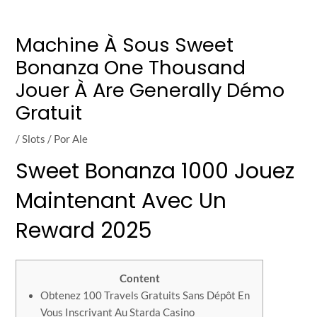
Machine À Sous Sweet
Bonanza One Thousand
Jouer À Are Generally Démo
Gratuit
/
Slots
/ Por
Ale
Sweet Bonanza 1000 Jouez
Maintenant Avec Un
Reward 2025
Content
Obtenez 100 Travels Gratuits Sans Dépôt En
Vous Inscrivant Au Starda Casino