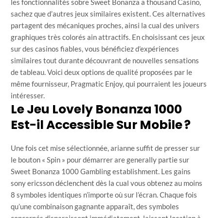
les fonctionnalités sobre Sweet Bonanza a thousand Casino,
sachez que d’autres jeux similaires existent. Ces alternatives
partagent des mécaniques proches, ainsi la cual des univers
graphiques très colorés ain attractifs. En choisissant ces jeux
sur des casinos fiables, vous bénéficiez d’expériences
similaires tout durante découvrant de nouvelles sensations
de tableau. Voici deux options de qualité proposées par le
même fournisseur, Pragmatic Enjoy, qui pourraient les joueurs
intéresser.
Le Jeu Lovely Bonanza 1000
Est-il Accessible Sur Mobile ?
Une fois cet mise sélectionnée, arianne suffit de presser sur
le bouton « Spin » pour démarrer are generally partie sur
Sweet Bonanza 1000 Gambling establishment. Les gains
sony ericsson déclenchent dès la cual vous obtenez au moins
8 symboles identiques n’importe où sur l’écran. Chaque fois
qu’une combinaison gagnante apparaît, des symboles