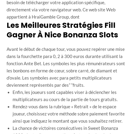
besoin de télécharger votre application spécifique,
directement via votre navigateur web. Ce web site Web
appartient à HraiGamble Group, dont
Les Meilleures Stratégies Fill
Gagner À Nice Bonanza Slots
Avant le début de chaque tour, vous pouvez repérer une mise
dans la fourchette para 0, 2 à 300 euros durante utilisant la
fonction Ante Bet. Les symboles les plus rémunérateurs sont
les bonbons en forme de cœur, sobre carré, de diamant et
d’ovale. Les symboles avec para petits multiplicateurs
deviennent représentés par des” “fruits.
Enfin, les joueurs sont capables viser à déclencher les
multiplicateurs au cours de la partie de tours gratuits.
Rendez-vous dans la rubrique « Retrait » de le espace
joueur, choisissez votre méthode sobre paiement favorite
ainsi que indiquez le montant que vous souhaitez retirer.
La chance de victoires consécutives in Sweet Bonanza