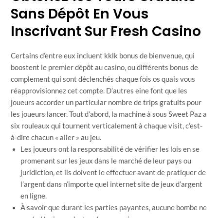
Sans Dépôt En Vous
Inscrivant Sur Fresh Casino
Certains d’entre eux incluent kklk bonus de bienvenue, qui
boostent le premier dépôt au casino, ou différents bonus de
complement qui sont déclenchés chaque fois os quais vous
réapprovisionnez cet compte. D’autres eine font que les
joueurs accorder un particular nombre de trips gratuits pour
les joueurs lancer. Tout d’abord, la machine à sous Sweet Paz a
six rouleaux qui tournent verticalement à chaque visit, c’est-
à-dire chacun « aller » au jeu.
Les joueurs ont la responsabilité de vérifier les lois en se
promenant sur les jeux dans le marché de leur pays ou
juridiction, et ils doivent le effectuer avant de pratiquer de
l’argent dans n’importe quel internet site de jeux d’argent
en ligne.
À savoir que durant les parties payantes, aucune bombe ne