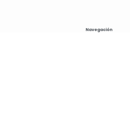
Navegación
Inicio
Servicios
Tienda
Sobre mí
Contacto