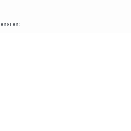
uenos en:
I
F
n
a
s
c
t
e
a
b
g
o
tica de reservas y cancelaciones.
r
o
a
k
3 Rasca y pica Powered by
Hola Marketing
m