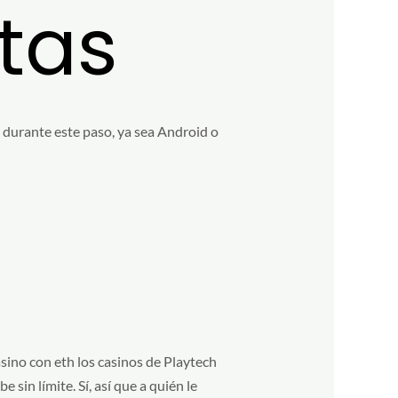
tas
o durante este paso, ya sea Android o
asino con eth los casinos de Playtech
sin límite. Sí, así que a quién le