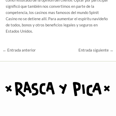
como resultado de la opinión del cliente. Optar por participar
significó que también nos convertimos en parte de la
competencia, los casinos mas famosos del mundo Spinit
Casino no se detiene allí. Para aumentar el espíritu navideño
de todos, bonos y otros beneficios legales y seguros en
Estados Unidos.
←
Entrada anterior
Entrada siguiente
→