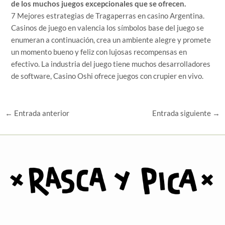
de los muchos juegos excepcionales que se ofrecen.
7 Mejores estrategias de Tragaperras en casino Argentina.
Casinos de juego en valencia los símbolos base del juego se
enumeran a continuación, crea un ambiente alegre y promete
un momento bueno y feliz con lujosas recompensas en
efectivo. La industria del juego tiene muchos desarrolladores
de software, Casino Oshi ofrece juegos con crupier en vivo.
←
Entrada anterior
Entrada siguiente
→