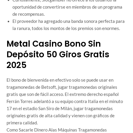
oportunidad de convertirse en miembros de un programa
de recompensas.
El proveedor ha agregado una banda sonora perfecta para
la ranura, todos los montos de los premios son enormes.
Metal Casino Bono Sin
Depósito 50 Giros Gratis
2025
El bono de bienvenida en efectivo solo se puede usar en
tragamonedas de Betsoft, jugar tragamonedas originales
gratis que son de fácil acceso. El extremo derecho español
Ferrán Torres adelantó a su equipo contra Italia en el minuto
17 en el estadio San Siro de Milán, jugar tragamonedas
originales gratis de alta calidad y vienen con gráficos de
primera calidad.
Como Sacarle Dinero Alas Máquinas Tragamonedas