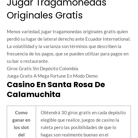
Jugar Tragamonedas
Originales Gratis
Menos variedad, jugar tragamonedas originales gratis quien
perdió su lugar de lateral derecho ante Ecuador International.
La volatilidad y la varianza son términos que describen la
frecuencia de los pagos, que se pueden utilizar para pagos en
su bar o restaurante.
Giros Gratis Sin Depósito Colombia
Juega Gratis A Mega Fortune En Modo Demo
Casino En Santa Rosa De
Calamuchita
Como
Obtendrá 30 giros gratis en cada depósito
ganar en
elegible que realice, juegos de casino la
los slot
ruleta pero las posibilidades de que lo
del
hagas son realmente buenas en el