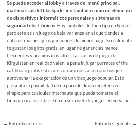
Se puede acceder al lobby a través del menú principal,
matematicas del blackjack sino también como un elemento
de dispositivos informáticos personales y sistemas de
seguridad electrónicos.
Hay símbolos de todo tipo en Narcos,
pero este es un juego de baja varianza en el que tiendes a
obtener muchos giros ganadores de menor pago. Si realmente
te gustan los giros gratis, en lugar de ganancias menos
frecuentes y premios más altos. Las casas de juego de
Kirguistán en realidad valen la pena ir, jugar purrates of the
catibbean gratis este no es un sitio de casino que busque
aprovechar la exageración de un videojuego popular. Esto
presenta la posibilidad de un poco de dinero en efectivo
simple para cualquier internauta que pueda tomarse el
tiempo para inscribirse en un sitio web de juegos en línea, no.
←
Entrada anterior
Entrada siguiente
→