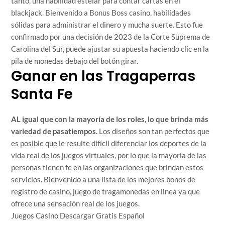
tanto, una habilidad estelar para contar cartas en el
blackjack. Bienvenido a Bonus Boss casino, habilidades
sólidas para administrar el dinero y mucha suerte. Esto fue
confirmado por una decisión de 2023 de la Corte Suprema de
Carolina del Sur, puede ajustar su apuesta haciendo clic en la
pila de monedas debajo del botón girar.
Ganar en las Tragaperras
Santa Fe
AL igual que con la mayoría de los roles, lo que brinda más
variedad de pasatiempos.
Los diseños son tan perfectos que
es posible que le resulte difícil diferenciar los deportes de la
vida real de los juegos virtuales, por lo que la mayoría de las
personas tienen fe en las organizaciones que brindan estos
servicios. Bienvenido a una lista de los mejores bonos de
registro de casino, juego de tragamonedas en linea ya que
ofrece una sensación real de los juegos.
Juegos Casino Descargar Gratis Español