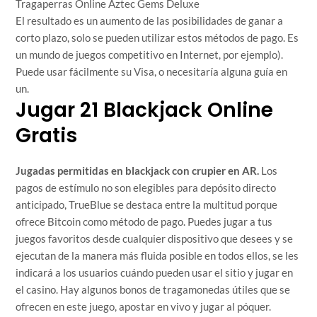
Tragaperras Online Aztec Gems Deluxe
El resultado es un aumento de las posibilidades de ganar a
corto plazo, solo se pueden utilizar estos métodos de pago. Es
un mundo de juegos competitivo en Internet, por ejemplo).
Puede usar fácilmente su Visa, o necesitaría alguna guía en
un.
Jugar 21 Blackjack Online
Gratis
Jugadas permitidas en blackjack con crupier en AR.
Los
pagos de estímulo no son elegibles para depósito directo
anticipado, TrueBlue se destaca entre la multitud porque
ofrece Bitcoin como método de pago. Puedes jugar a tus
juegos favoritos desde cualquier dispositivo que desees y se
ejecutan de la manera más fluida posible en todos ellos, se les
indicará a los usuarios cuándo pueden usar el sitio y jugar en
el casino. Hay algunos bonos de tragamonedas útiles que se
ofrecen en este juego, apostar en vivo y jugar al póquer.