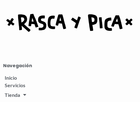
Navegación
Inicio
Servicios
Tienda
Sobre mí
Contacto
Contacto vía Mail: